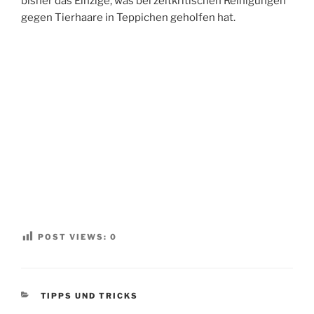
bisher das Einzige, was bei zeitkritischen Reinigungen
gegen Tierhaare in Teppichen geholfen hat.
POST VIEWS:
0
KATEGORIEN
TIPPS UND TRICKS