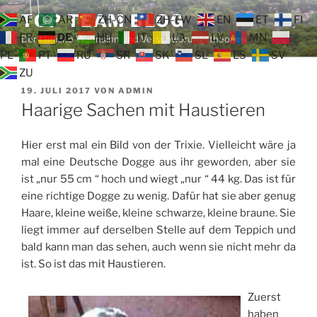
Zum
TOP TEAM BLOG
AF
AR
ZH-CN
ZH-TW
EN
ET
FI
Inhalt
FR
DE
HU
IT
LA
LV
MN
Der tägliche Wahnsinn und Verschwörungstheorien
springen
PL
PT
RU
SR
SK
SL
ES
SV
ZU
VERÖFFENTLICHT
19. JULI 2017
VON
ADMIN
AM
Haarige Sachen mit Haustieren
Hier erst mal ein Bild von der Trixie. Vielleicht wäre ja
mal eine Deutsche Dogge aus ihr geworden, aber sie
ist „nur 55 cm “ hoch und wiegt „nur “ 44 kg. Das ist für
eine richtige Dogge zu wenig. Dafür hat sie aber genug
Haare, kleine weiße, kleine schwarze, kleine braune. Sie
liegt immer auf derselben Stelle auf dem Teppich und
bald kann man das sehen, auch wenn sie nicht mehr da
ist. So ist das mit Haustieren.
Zuerst
haben