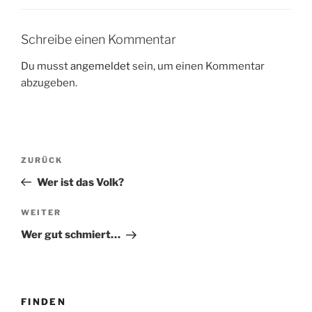
Schreibe einen Kommentar
Du musst
angemeldet
sein, um einen Kommentar
abzugeben.
Beitragsnavigation
Vorheriger
ZURÜCK
Beitrag
Wer ist das Volk?
Nächster
WEITER
Beitrag
Wer gut schmiert…
FINDEN