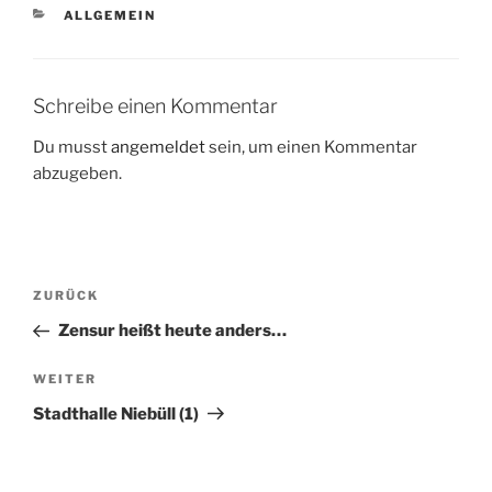
KATEGORIEN
ALLGEMEIN
Schreibe einen Kommentar
Du musst
angemeldet
sein, um einen Kommentar
abzugeben.
Beitragsnavigation
Vorheriger
ZURÜCK
Beitrag
Zensur heißt heute anders…
Nächster
WEITER
Beitrag
Stadthalle Niebüll (1)