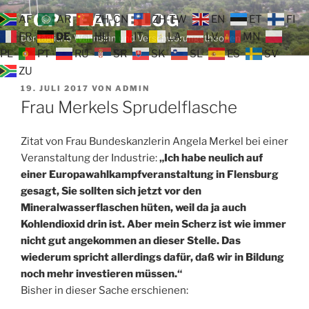
Zum
TOP TEAM BLOG
AF
AR
ZH-CN
ZH-TW
EN
ET
FI
Inhalt
FR
DE
HU
IT
LA
LV
MN
Der tägliche Wahnsinn und Verschwörungstheorien
springen
PL
PT
RU
SR
SK
SL
ES
SV
ZU
VERÖFFENTLICHT
19. JULI 2017
VON
ADMIN
AM
Frau Merkels Sprudelflasche
Zitat von Frau Bundeskanzlerin Angela Merkel bei einer
Veranstaltung der Industrie:
„Ich habe neulich auf
einer Europawahlkampfveranstaltung in Flensburg
gesagt, Sie sollten sich jetzt vor den
Mineralwasserflaschen hüten, weil da ja auch
Kohlendioxid drin ist. Aber mein Scherz ist wie immer
nicht gut angekommen an dieser Stelle. Das
wiederum spricht allerdings dafür, daß wir in Bildung
noch mehr investieren müssen.“
Bisher in dieser Sache erschienen: