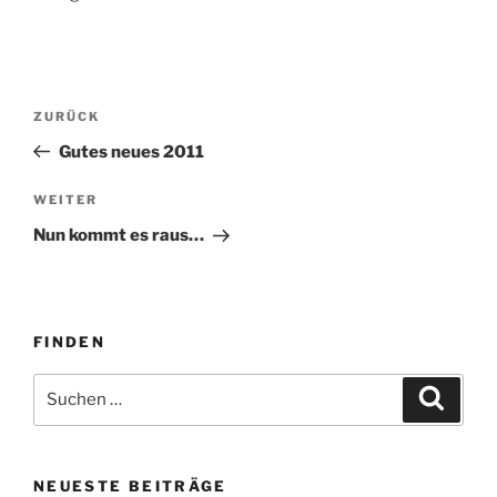
Beitragsnavigation
Vorheriger
ZURÜCK
Beitrag
Gutes neues 2011
Nächster
WEITER
Beitrag
Nun kommt es raus…
FINDEN
Suche
Suche
nach:
NEUESTE BEITRÄGE