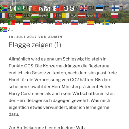
Zum
TOP TEAM BLOG
AF
AR
ZH-CN
ZH-TW
EN
ET
FI
Inhalt
FR
DE
HU
IT
LA
LV
MN
Der tägliche Wahnsinn und Verschwörungstheorien
springen
PL
PT
RU
SR
SK
SL
ES
SV
ZU
VERÖFFENTLICHT
19. JULI 2017
VON
ADMIN
AM
Flagge zeigen (1)
Allmählich wird es eng um Schleswig Holstein in
Punkto CCS. Die Konzerne drängen die Regierung,
endlich ein Gesetz zu texten, nach dem sie quasi freie
Hand für die Verpressung von CO2 hätten. Bis dato
scheinen sowohl der Herr Ministerpräsident Peter
Harry Carstensen als auch sein Wirtschaftsminister,
der Herr deJager sich dagegen gewehrt. Was mich
eigentlich etwas verwundert, aber ich lerne gerne
dazu.
Zur Auflockerung hier ein kleiner Witz.