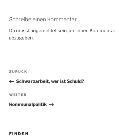
Schreibe einen Kommentar
Du musst
angemeldet
sein, um einen Kommentar
abzugeben.
Beitragsnavigation
Vorheriger
ZURÜCK
Beitrag
Schwarzarbeit, wer ist Schuld?
Nächster
WEITER
Beitrag
Kommunalpolitik
FINDEN