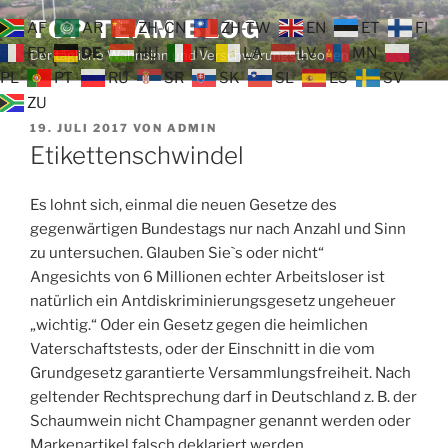
Zum
TOP TEAM BLOG
AF
AR
ZH-CN
ZH-TW
EN
ET
FI
Inhalt
FR
DE
HU
IT
LA
LV
MN
Der tägliche Wahnsinn und Verschwörungstheorien
springen
PL
PT
RU
SR
SK
SL
ES
SV
ZU
VERÖFFENTLICHT
19. JULI 2017
VON
ADMIN
AM
Etikettenschwindel
Es lohnt sich, einmal die neuen Gesetze des
gegenwärtigen Bundestags nur nach Anzahl und Sinn
zu untersuchen. Glauben Sie`s oder nicht“
Angesichts von 6 Millionen echter Arbeitsloser ist
natürlich ein Antdiskriminierungsgesetz ungeheuer
„wichtig.“ Oder ein Gesetz gegen die heimlichen
Vaterschaftstests, oder der Einschnitt in die vom
Grundgesetz garantierte Versammlungsfreiheit. Nach
geltender Rechtsprechung darf in Deutschland z. B. der
Schaumwein nicht Champagner genannt werden oder
Markenartikel falsch deklariert werden.