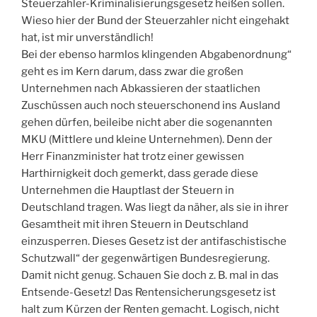
Steuerzahler-Kriminalisierungsgesetz heißen sollen.
Wieso hier der Bund der Steuerzahler nicht eingehakt
hat, ist mir unverständlich!
Bei der ebenso harmlos klingenden Abgabenordnung“
geht es im Kern darum, dass zwar die großen
Unternehmen nach Abkassieren der staatlichen
Zuschüssen auch noch steuerschonend ins Ausland
gehen dürfen, beileibe nicht aber die sogenannten
MKU (Mittlere und kleine Unternehmen). Denn der
Herr Finanzminister hat trotz einer gewissen
Harthirnigkeit doch gemerkt, dass gerade diese
Unternehmen die Hauptlast der Steuern in
Deutschland tragen. Was liegt da näher, als sie in ihrer
Gesamtheit mit ihren Steuern in Deutschland
einzusperren. Dieses Gesetz ist der antifaschistische
Schutzwall“ der gegenwärtigen Bundesregierung.
Damit nicht genug. Schauen Sie doch z. B. mal in das
Entsende-Gesetz! Das Rentensicherungsgesetz ist
halt zum Kürzen der Renten gemacht. Logisch, nicht