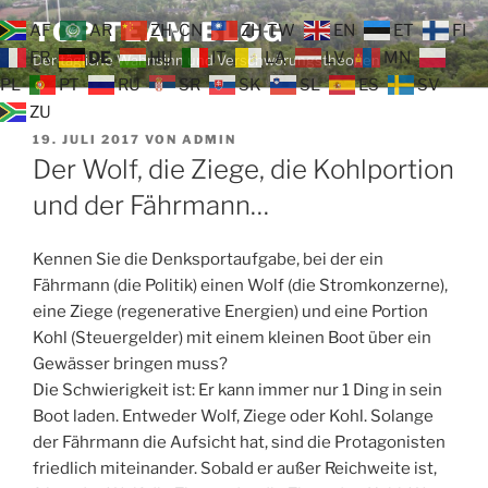
Zum
TOP TEAM BLOG
AF
AR
ZH-CN
ZH-TW
EN
ET
FI
Inhalt
FR
DE
HU
IT
LA
LV
MN
Der tägliche Wahnsinn und Verschwörungstheorien
springen
PL
PT
RU
SR
SK
SL
ES
SV
ZU
VERÖFFENTLICHT
19. JULI 2017
VON
ADMIN
AM
Der Wolf, die Ziege, die Kohlportion
und der Fährmann…
Kennen Sie die Denksportaufgabe, bei der ein
Fährmann (die Politik) einen Wolf (die Stromkonzerne),
eine Ziege (regenerative Energien) und eine Portion
Kohl (Steuergelder) mit einem kleinen Boot über ein
Gewässer bringen muss?
Die Schwierigkeit ist: Er kann immer nur 1 Ding in sein
Boot laden. Entweder Wolf, Ziege oder Kohl. Solange
der Fährmann die Aufsicht hat, sind die Protagonisten
friedlich miteinander. Sobald er außer Reichweite ist,