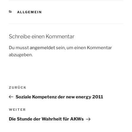
KATEGORIEN
ALLGEMEIN
Schreibe einen Kommentar
Du musst
angemeldet
sein, um einen Kommentar
abzugeben.
Beitragsnavigation
Vorheriger
ZURÜCK
Beitrag
Soziale Kompetenz der new energy 2011
Nächster
WEITER
Beitrag
Die Stunde der Wahrheit für AKWs