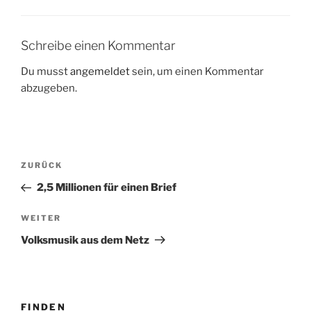
Schreibe einen Kommentar
Du musst
angemeldet
sein, um einen Kommentar
abzugeben.
Beitragsnavigation
Vorheriger
ZURÜCK
Beitrag
2,5 Millionen für einen Brief
Nächster
WEITER
Beitrag
Volksmusik aus dem Netz
FINDEN