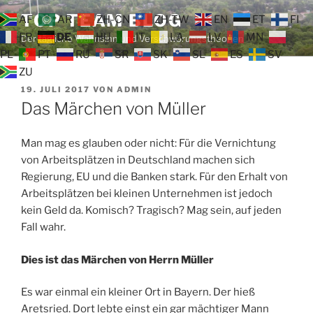
Zum
TOP TEAM BLOG
AF
AR
ZH-CN
ZH-TW
EN
ET
FI
Inhalt
FR
DE
HU
IT
LA
LV
MN
Der tägliche Wahnsinn und Verschwörungstheorien
springen
PL
PT
RU
SR
SK
SL
ES
SV
ZU
VERÖFFENTLICHT
19. JULI 2017
VON
ADMIN
AM
Das Märchen von Müller
Man mag es glauben oder nicht: Für die Vernichtung
von Arbeitsplätzen in Deutschland machen sich
Regierung, EU und die Banken stark. Für den Erhalt von
Arbeitsplätzen bei kleinen Unternehmen ist jedoch
kein Geld da. Komisch? Tragisch? Mag sein, auf jeden
Fall wahr.
Dies ist das Märchen von Herrn Müller
Es war einmal ein kleiner Ort in Bayern. Der hieß
Aretsried. Dort lebte einst ein gar mächtiger Mann