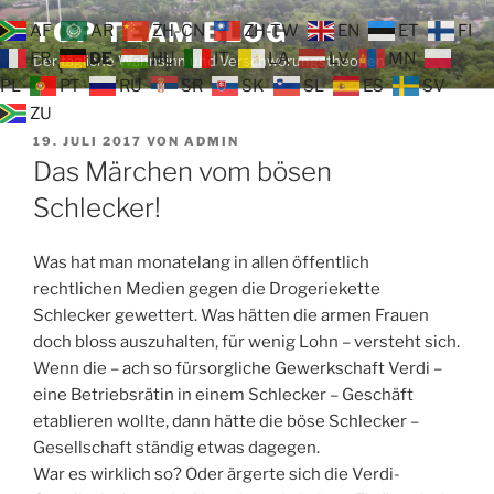
Zum
TOP TEAM BLOG
AF
AR
ZH-CN
ZH-TW
EN
ET
FI
Inhalt
FR
DE
HU
IT
LA
LV
MN
Der tägliche Wahnsinn und Verschwörungstheorien
springen
PL
PT
RU
SR
SK
SL
ES
SV
ZU
VERÖFFENTLICHT
19. JULI 2017
VON
ADMIN
AM
Das Märchen vom bösen
Schlecker!
Was hat man monatelang in allen öffentlich
rechtlichen Medien gegen die Drogeriekette
Schlecker gewettert. Was hätten die armen Frauen
doch bloss auszuhalten, für wenig Lohn – versteht sich.
Wenn die – ach so fürsorgliche Gewerkschaft Verdi –
eine Betriebsrätin in einem Schlecker – Geschäft
etablieren wollte, dann hätte die böse Schlecker –
Gesellschaft ständig etwas dagegen.
War es wirklich so? Oder ärgerte sich die Verdi-