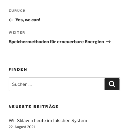
Beitragsnavigation
Vorheriger
ZURÜCK
Beitrag
Yes, we can!
Nächster
WEITER
Beitrag
Speichermethoden für erneuerbare Energien
FINDEN
Suche
Suche
nach:
NEUESTE BEITRÄGE
Wir Sklaven heute im falschen System
22. August 2021