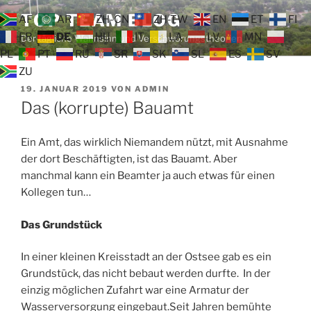
Zum
TOP TEAM BLOG
AF
AR
ZH-CN
ZH-TW
EN
ET
FI
Inhalt
FR
DE
HU
IT
LA
LV
MN
Der tägliche Wahnsinn und Verschwörungstheorien
springen
PL
PT
RU
SR
SK
SL
ES
SV
ZU
VERÖFFENTLICHT
19. JANUAR 2019
VON
ADMIN
AM
Das (korrupte) Bauamt
Ein Amt, das wirklich Niemandem nützt, mit Ausnahme
der dort Beschäftigten, ist das Bauamt. Aber
manchmal kann ein Beamter ja auch etwas für einen
Kollegen tun…
Das Grundstück
In einer kleinen Kreisstadt an der Ostsee gab es ein
Grundstück, das nicht bebaut werden durfte. In der
einzig möglichen Zufahrt war eine Armatur der
Wasserversorgung eingebaut.Seit Jahren bemühte