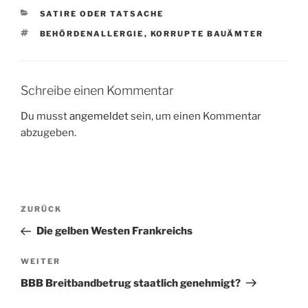
KATEGORIEN
SATIRE ODER TATSACHE
SCHLAGWÖRTER
BEHÖRDENALLERGIE
,
KORRUPTE BAUÄMTER
Schreibe einen Kommentar
Du musst
angemeldet
sein, um einen Kommentar
abzugeben.
Beitragsnavigation
Vorheriger
ZURÜCK
Beitrag
Die gelben Westen Frankreichs
Nächster
WEITER
Beitrag
BBB Breitbandbetrug staatlich genehmigt?