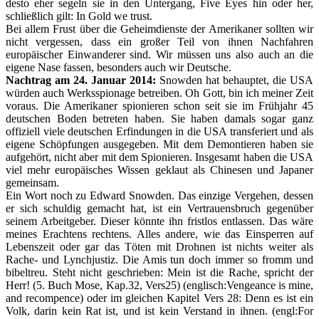
desto eher segeln sie in den Untergang, Five Eyes hin oder her,
schließlich gilt: In Gold we trust.
Bei allem Frust über die Geheimdienste der Amerikaner sollten wir
nicht vergessen, dass ein großer Teil von ihnen Nachfahren
europäischer Einwanderer sind. Wir müssen uns also auch an die
eigene Nase fassen, besonders auch wir Deutsche.
Nachtrag am 24. Januar 2014:
Snowden hat behauptet, die USA
würden auch Werksspionage betreiben. Oh Gott, bin ich meiner Zeit
voraus. Die Amerikaner spionieren schon seit sie im Frühjahr 45
deutschen Boden betreten haben. Sie haben damals sogar ganz
offiziell viele deutschen Erfindungen in die USA transferiert und als
eigene Schöpfungen ausgegeben. Mit dem Demontieren haben sie
aufgehört, nicht aber mit dem Spionieren. Insgesamt haben die USA
viel mehr europäisches Wissen geklaut als Chinesen und Japaner
gemeinsam.
Ein Wort noch zu Edward Snowden. Das einzige Vergehen, dessen
er sich schuldig gemacht hat, ist ein Vertrauensbruch gegenüber
seinem Arbeitgeber. Dieser könnte ihn fristlos entlassen. Das wäre
meines Erachtens rechtens. Alles andere, wie das Einsperren auf
Lebenszeit oder gar das Töten mit Drohnen ist nichts weiter als
Rache- und Lynchjustiz. Die Amis tun doch immer so fromm und
bibeltreu. Steht nicht geschrieben: Mein ist die Rache, spricht der
Herr! (5. Buch Mose, Kap.32, Vers25) (englisch:Vengeance is mine,
and recompence) oder im gleichen Kapitel Vers 28: Denn es ist ein
Volk, darin kein Rat ist, und ist kein Verstand in ihnen. (engl:For