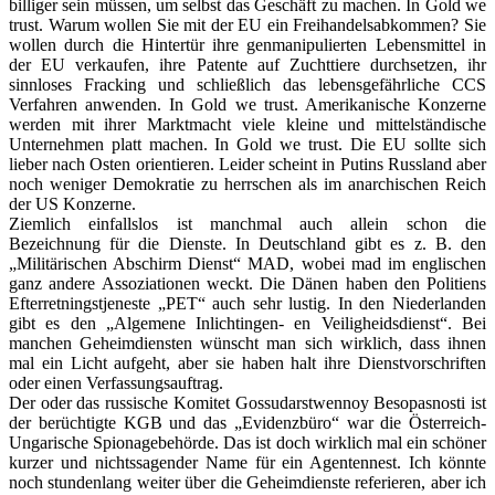
billiger sein müssen, um selbst das Geschäft zu machen. In Gold we
trust. Warum wollen Sie mit der EU ein Freihandelsabkommen? Sie
wollen durch die Hintertür ihre genmanipulierten Lebensmittel in
der EU verkaufen, ihre Patente auf Zuchttiere durchsetzen, ihr
sinnloses Fracking und schließlich das lebensgefährliche CCS
Verfahren anwenden. In Gold we trust. Amerikanische Konzerne
werden mit ihrer Marktmacht viele kleine und mittelständische
Unternehmen platt machen. In Gold we trust. Die EU sollte sich
lieber nach Osten orientieren. Leider scheint in Putins Russland aber
noch weniger Demokratie zu herrschen als im anarchischen Reich
der US Konzerne.
Ziemlich einfallslos ist manchmal auch allein schon die
Bezeichnung für die Dienste. In Deutschland gibt es z. B. den
„Militärischen Abschirm Dienst“ MAD, wobei mad im englischen
ganz andere Assoziationen weckt. Die Dänen haben den Politiens
Efterretningstjeneste „PET“ auch sehr lustig. In den Niederlanden
gibt es den „Algemene Inlichtingen- en Veiligheidsdienst“. Bei
manchen Geheimdiensten wünscht man sich wirklich, dass ihnen
mal ein Licht aufgeht, aber sie haben halt ihre Dienstvorschriften
oder einen Verfassungsauftrag.
Der oder das russische Komitet Gossudarstwennoy Besopasnosti ist
der berüchtigte KGB und das „Evidenzbüro“ war die Österreich-
Ungarische Spionagebehörde. Das ist doch wirklich mal ein schöner
kurzer und nichtssagender Name für ein Agentennest. Ich könnte
noch stundenlang weiter über die Geheimdienste referieren, aber ich