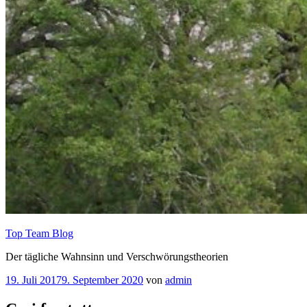
Top Team Blog
Der tägliche Wahnsinn und Verschwörungstheorien
Veröffentlicht
19. Juli 2017
9. September 2020
von
admin
am