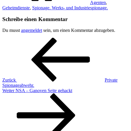
Agenten
,
Geheimdienste
,
Spionage. Werks- und Industriespionage.
Schreibe einen Kommentar
Du musst
angemeldet
sein, um einen Kommentar abzugeben.
Beitragsnavigation
Vorheriger
Beitrag
Zurück
Private
Spionageabwehr.
Nächster
Weiter
NSA – Ganoven Seite gehackt
Beitrag