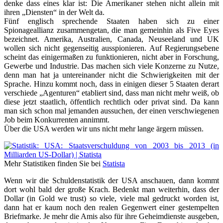
denke dass eines klar ist: Die Amerikaner stehen nicht allein mit
ihren „Diensten“ in der Welt da.
Fünf englisch sprechende Staaten haben sich zu einer
Spionageallianz zusammengetan, die man gemeinhin als Five Eyes
bezeichnet. Amerika, Australien, Canada, Neuseeland und UK
wollen sich nicht gegenseitig ausspionieren. Auf Regierungsebene
scheint das einigermaßen zu funktionieren, nicht aber in Forschung,
Gewerbe und Industrie. Das machen sich viele Konzerne zu Nutze,
denn man hat ja untereinander nicht die Schwierigkeiten mit der
Sprache. Hinzu kommt noch, dass in einigen dieser 5 Staaten derart
verschiede „Agenturen“ etabliert sind, dass man nicht mehr weiß, ob
diese jetzt staatlich, öffentlich rechtlich oder privat sind. Da kann
man sich schon mal jemanden aussuchen, der einen verschwiegenen
Job beim Konkurrenten annimmt.
Über die USA werden wir uns nicht mehr lange ärgern müssen.
Mehr Statistiken finden Sie bei
Statista
Wenn wir die Schuldenstatistik der USA anschauen, dann kommt
dort wohl bald der große Krach. Bedenkt man weiterhin, dass der
Dollar (in Gold we trust) so viele, viele mal gedruckt worden ist,
dann hat er kaum noch den realen Gegenwert einer gestempelten
Briefmarke. Je mehr die Amis also für ihre Geheimdienste ausgeben,