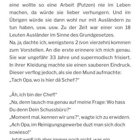
eine wollte so eine Arbeit (Putzen) nie im Leben
machen, da würde sie lieber verhungern. Und im
Übrigen würde sie dann wohl nur mit Ausländern zu
tun haben, usw. usw. Zu der Zeit war einer von 18
Leuten Ausländer im Sinne des Grundgesetzes.
Na, ja, dachte ich, wenigstens 2 (von vierzehn) kommen
zum Vorstellen. An die erste erinnere ich mich genau.
Sie war ungefähr 33 Jahre und supermodisch frisiert.
In ihrer Kleidung machte sie einen sauberen Eindruck.
Dieser verflog jedoch, als sie den Mund aufmachte:
„Tach Opa, wo is hier dä Schef?“
„Äh, ich bin der Chef!“
„Na, denn lausch ma genau auf meine Frage: Wo hass
Du denn Dein Schussbüro?“
„Moment mal, kennen wir uns?“, wagte ich zu erwidern.
„Ach Opa, im Reinigungsgewerbe duzt man sich doch
sowieso!“
„Jetzt weiß ich aber immer noch nicht, was ein