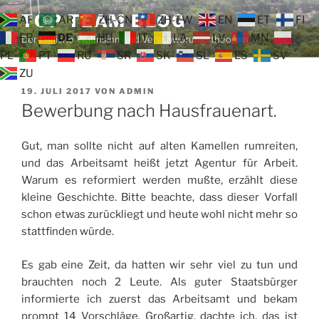
Zum
TOP TEAM BLOG
AF
AR
ZH-CN
ZH-TW
EN
ET
FI
Inhalt
FR
DE
HU
IT
LA
LV
MN
Der tägliche Wahnsinn und Verschwörungstheorien
springen
PL
PT
RU
SR
SK
SL
ES
SV
ZU
VERÖFFENTLICHT
19. JULI 2017
VON
ADMIN
AM
Bewerbung nach Hausfrauenart.
Gut, man sollte nicht auf alten Kamellen rumreiten,
und das Arbeitsamt heißt jetzt Agentur für Arbeit.
Warum es reformiert werden mußte, erzählt diese
kleine Geschichte. Bitte beachte, dass dieser Vorfall
schon etwas zurückliegt und heute wohl nicht mehr so
stattfinden würde.
Es gab eine Zeit, da hatten wir sehr viel zu tun und
brauchten noch 2 Leute. Als guter Staatsbürger
informierte ich zuerst das Arbeitsamt und bekam
prompt 14 Vorschläge. Großartig, dachte ich, das ist