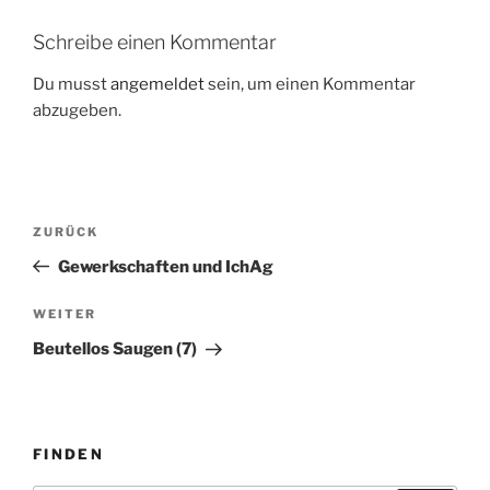
Schreibe einen Kommentar
Du musst
angemeldet
sein, um einen Kommentar
abzugeben.
Beitragsnavigation
Vorheriger
ZURÜCK
Beitrag
Gewerkschaften und IchAg
Nächster
WEITER
Beitrag
Beutellos Saugen (7)
FINDEN