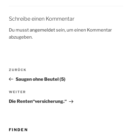
Schreibe einen Kommentar
Du musst
angemeldet
sein, um einen Kommentar
abzugeben.
Beitragsnavigation
Vorheriger
ZURÜCK
Beitrag
Saugen ohne Beutel (5)
Nächster
WEITER
Beitrag
Die Renten“versicherung.“
FINDEN