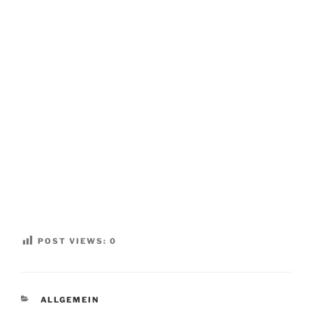
POST VIEWS:
0
KATEGORIEN
ALLGEMEIN