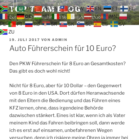
Zum
TOP TEAM BLOG
AF
AR
ZH-CN
ZH-TW
EN
ET
FI
Inhalt
FR
DE
HU
IT
LA
LV
MN
Der tägliche Wahnsinn und Verschwörungstheorien
springen
PL
PT
RU
SR
SK
SL
ES
SV
ZU
VERÖFFENTLICHT
19. JULI 2017
VON
ADMIN
AM
Auto Führerschein für 10 Euro?
Den PKW Führerschein für 8 Euro an Gesamtkosten?
Das gibt es doch wohl nicht!
Nicht für 8 Euro, aber für 10 Dollar – den Gegenwert
von 8 Euro in den USA. Dort dürfen Heranwachsende
mit den Eltern die Bedienung und das Führen eines
KFZ lernen, ohne, dass irgendeine Behörde
dazwischen stänkert. Eines ist klar, wenn ich als Vater
meinem Kind das Fahren beibringen soll, dann werde
ich es erst auf einsamen, unbefahrenen Wegen
versuchen, denn ich riskiere meine Ohren ja immer bei