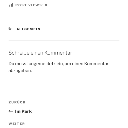
POST VIEWS:
0
KATEGORIEN
ALLGEMEIN
Schreibe einen Kommentar
Du musst
angemeldet
sein, um einen Kommentar
abzugeben.
Beitragsnavigation
Vorheriger
ZURÜCK
Beitrag
Im Park
Nächster
WEITER