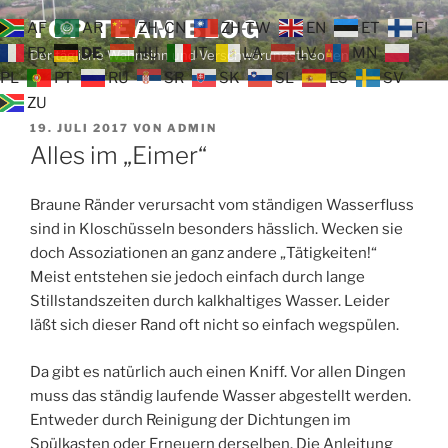
Zum
TOP TEAM BLOG
AF
AR
ZH-CN
ZH-TW
EN
ET
FI
Inhalt
FR
DE
HU
IT
LA
LV
MN
Der tägliche Wahnsinn und Verschwörungstheorien
springen
PL
PT
RU
SR
SK
SL
ES
SV
ZU
VERÖFFENTLICHT
19. JULI 2017
VON
ADMIN
AM
Alles im „Eimer“
Braune Ränder verursacht vom ständigen Wasserfluss
sind in Kloschüsseln besonders hässlich. Wecken sie
doch Assoziationen an ganz andere „Tätigkeiten!“
Meist entstehen sie jedoch einfach durch lange
Stillstandszeiten durch kalkhaltiges Wasser. Leider
läßt sich dieser Rand oft nicht so einfach wegspülen.
Da gibt es natürlich auch einen Kniff. Vor allen Dingen
muss das ständig laufende Wasser abgestellt werden.
Entweder durch Reinigung der Dichtungen im
Spülkasten oder Erneuern derselben. Die Anleitung