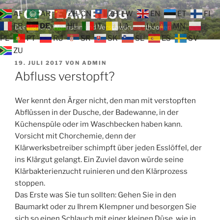
Zum
TOP TEAM BLOG
AF
AR
ZH-CN
ZH-TW
EN
ET
FI
Inhalt
FR
DE
HU
IT
LA
LV
MN
Der tägliche Wahnsinn und Verschwörungstheorien
springen
PL
PT
RU
SR
SK
SL
ES
SV
ZU
VERÖFFENTLICHT
19. JULI 2017
VON
ADMIN
AM
Abfluss verstopft?
Wer kennt den Ärger nicht, den man mit verstopften
Abflüssen in der Dusche, der Badewanne, in der
Küchenspüle oder im Waschbecken haben kann.
Vorsicht mit Chorchemie, denn der
Klärwerksbetreiber schimpft über jeden Esslöffel, der
ins Klärgut gelangt. Ein Zuviel davon würde seine
Klärbakterienzucht ruinieren und den Klärprozess
stoppen.
Das Erste was Sie tun sollten: Gehen Sie in den
Baumarkt oder zu Ihrem Klempner und besorgen Sie
sich so einen Schlauch mit einer kleinen Düse, wie in