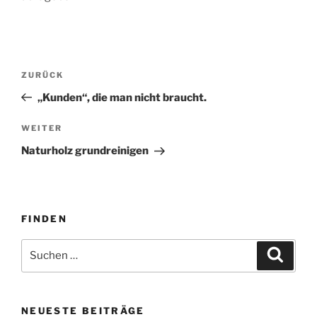
Beitragsnavigation
Vorheriger
ZURÜCK
Beitrag
„Kunden“, die man nicht braucht.
Nächster
WEITER
Beitrag
Naturholz grundreinigen
FINDEN
Suche
Suche
nach:
NEUESTE BEITRÄGE