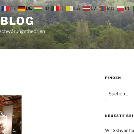
FR
DE
HU
IT
LA
LV
MN
PL
 BLOG
rschwörungstheorien
FINDEN
Suche
nach:
NEUESTE BE
Wir Sklaven he