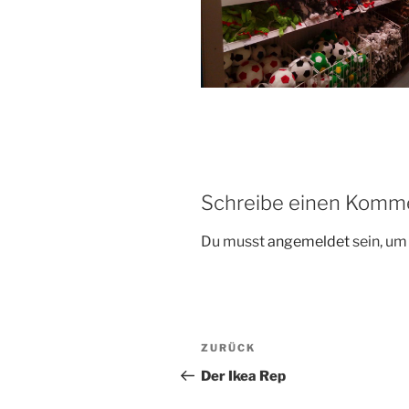
Schreibe einen Komm
Du musst
angemeldet
sein, u
Beitragsnavigation
Vorheriger
ZURÜCK
Beitrag
Der Ikea Rep