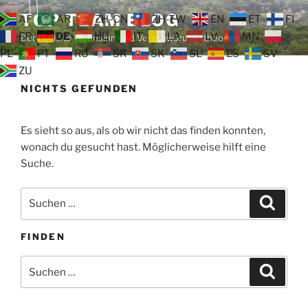
Zum
TOP TEAM BLOG
AF
AR
ZH-CN
ZH-TW
EN
ET
FI
Inhalt
FR
DE
HU
IT
LA
LV
MN
Der tägliche Wahnsinn und Verschwörungstheorien
springen
PL
PT
RU
SR
SK
SL
ES
SV
ZU
NICHTS GEFUNDEN
Es sieht so aus, als ob wir nicht das finden konnten,
wonach du gesucht hast. Möglicherweise hilft eine
Suche.
Suche
Suche
nach:
FINDEN
Suche
Suche
nach: