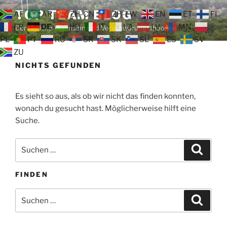
Zum
TOP TEAM BLOG
AF
AR
ZH-CN
ZH-TW
EN
ET
FI
Inhalt
FR
DE
HU
IT
LA
LV
MN
Der tägliche Wahnsinn und Verschwörungstheorien
springen
PL
PT
RU
SR
SK
SL
ES
SV
ZU
NICHTS GEFUNDEN
Es sieht so aus, als ob wir nicht das finden konnten,
wonach du gesucht hast. Möglicherweise hilft eine
Suche.
Suche
Suche
nach:
FINDEN
Suche
Suche
nach: