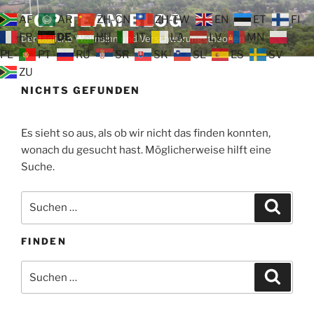
Zum
TOP TEAM BLOG
AF
AR
ZH-CN
ZH-TW
EN
ET
FI
Inhalt
FR
DE
HU
IT
LA
LV
MN
Der tägliche Wahnsinn und Verschwörungstheorien
springen
PL
PT
RU
SR
SK
SL
ES
SV
ZU
NICHTS GEFUNDEN
Es sieht so aus, als ob wir nicht das finden konnten,
wonach du gesucht hast. Möglicherweise hilft eine
Suche.
Suche
Suche
nach:
FINDEN
Suche
Suche
nach: