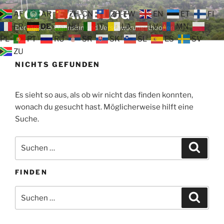
Zum
TOP TEAM BLOG
AF
AR
ZH-CN
ZH-TW
EN
ET
FI
Inhalt
FR
DE
HU
IT
LA
LV
MN
Der tägliche Wahnsinn und Verschwörungstheorien
springen
PL
PT
RU
SR
SK
SL
ES
SV
ZU
NICHTS GEFUNDEN
Es sieht so aus, als ob wir nicht das finden konnten,
wonach du gesucht hast. Möglicherweise hilft eine
Suche.
Suche
Suche
nach:
FINDEN
Suche
Suche
nach: