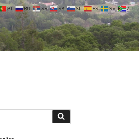
PT
RU
SR
SK
SL
ES
SV
ZU
Suchen