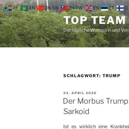
Zum
AF
AR
ZH-CN
ZH-TW
EN
ET
FI
Inhalt
TOP TEAM
springen
Der tägliche Wahnsinn und Ve
SCHLAGWORT:
TRUMP
VERÖFFENTLICHT
24. APRIL 2020
AM
Der Morbus Trump
Sarkoid
Ist es wirklich eine Krank