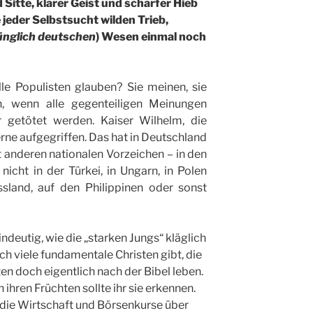
 Sitte, klarer Geist und scharfer Hieb
 jeder Selbstsucht wilden Trieb,
ünglich deutschen
) Wesen einmal noch
lle Populisten glauben? Sie meinen, sie
n, wenn alle gegenteiligen Meinungen
r getötet werden. Kaiser Wilhelm, die
ne aufgegriffen. Das hat in Deutschland
it anderen nationalen Vorzeichen – in den
nicht in der Türkei, in Ungarn, in Polen
ssland, auf den Philippinen oder sonst
indeutig, wie die „starken Jungs“ kläglich
ch viele fundamentale Christen gibt, die
n doch eigentlich nach der Bibel leben.
 ihren Früchten sollte ihr sie erkennen.
 die Wirtschaft und Börsenkurse über