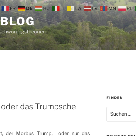
FR
DE
HU
IT
LA
LV
MN
PL
 BLOG
rschwörungstheorien
FINDEN
 oder das Trumpsche
Suche
nach:
heit, der Morbus Trump, oder nur das