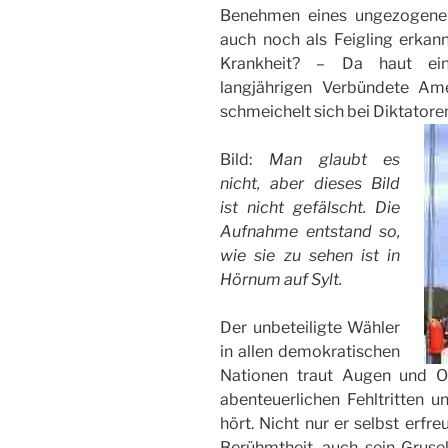
Benehmen eines ungezogenen
auch noch als Feigling erkan
Krankheit? – Da haut ein
langjährigen Verbündete Am
schmeichelt sich bei Diktatoren
Bild:
Man glaubt es
nicht, aber dieses Bild
ist nicht gefälscht. Die
Aufnahme entstand so,
wie sie zu sehen ist in
Hörnum auf Sylt.
Der unbeteiligte Wähler
in allen demokratischen
Nationen traut Augen und O
abenteuerlichen Fehltritten
hört. Nicht nur er selbst erfre
Berühmtheit, auch sein Grusel