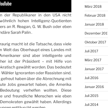
März 2018
en der Republikaner in den USA nicht
Februar 2018
wöhnlich hohen Intelligenz-Quotienten
Januar 2018
ers an R. Reagan, G. W. Bush oder eben
däre Sarah Palin .
Dezember 201
Oktober 2017
aurig macht ist die Tatsache, dass viele
en Welt das Oberhaupt eines Landes mit
Juli 2017
Amerikaner sind aber intelligente und
März 2017
her ist der Präsident – mit Hilfe von
okratisch gewählt worden. Das bedeutet
Januar 2017
ne Wähler Ignoranten oder Rassisten sind.
Juli 2016
ch gefreut haben über die Abrechnung mit
gute Jobs gewartet haben, die Amerika
Januar 2016
Bedeutung verhelfen wollten. Diese
Juli 2015
te und freundliche Menschen wie eben
e Demokraten gewählt haben. Allerdings
Juli 2014
nungen enttäuscht werden.