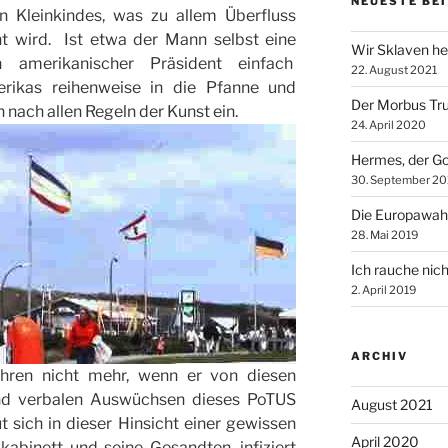
NEUESTE BE
 Kleinkindes, was zu allem Überfluss
nt wird. Ist etwa der Mann selbst eine
Wir Sklaven he
 amerikanischer Präsident einfach
22. August 2021
erikas reihenweise in die Pfanne und
Der Morbus Tr
 nach allen Regeln der Kunst ein.
24. April 2020
Hermes, der Go
30. September 20
Die Europawah
28. Mai 2019
Ich rauche nich
2. April 2019
ARCHIV
hren nicht mehr, wenn er von diesen
 und verbalen Auswüchsen dieses PoTUS
August 2021
ut sich in dieser Hinsicht einer gewissen
April 2020
kabinett und seine Gesandten, infiziert