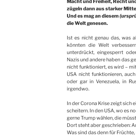
Macht und Freiheit, Recht und
zügeln dann aus starker Mitte
Und es mag an diesem
(urspr
die Welt genesen.
Ist es nicht genau das, was a
könnten die Welt verbesser
unterdrückt, eingesperrt ode
Nazis und andere haben das ger
nicht funktioniert, es wird – m
USA nicht funktionieren, auch 
oder gar in Venezuela, in Ru
irgendwo.
In der Corona Krise zeigt sich e
scheitern. In den USA, wo es no
gerne Trump wählen, die müsste
Dort steht aber geschrieben: An
Was sind das denn für Früchte,