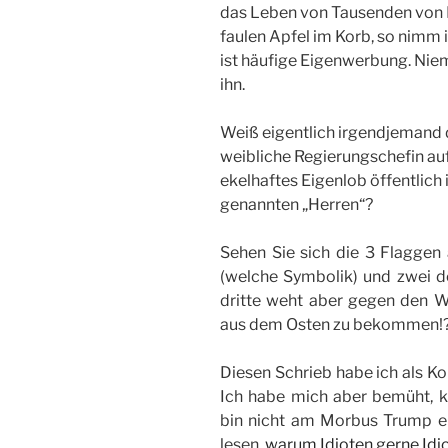
das Leben von Tausenden von M
faulen Apfel im Korb, so nimm i
ist häufige Eigenwerbung. Nie
ihn.
Weiß eigentlich irgendjemand der
weibliche Regierungschefin auf
ekelhaftes Eigenlob öffentlich 
genannten „Herren“?
Sehen Sie sich die 3 Flaggen
(welche Symbolik) und zwei d
dritte weht aber gegen den Wi
aus dem Osten zu bekommen!
Diesen Schrieb habe ich als Ko
Ich habe mich aber bemüht, k
bin nicht am Morbus Trump erk
lesen,
warum Idioten gerne Idi