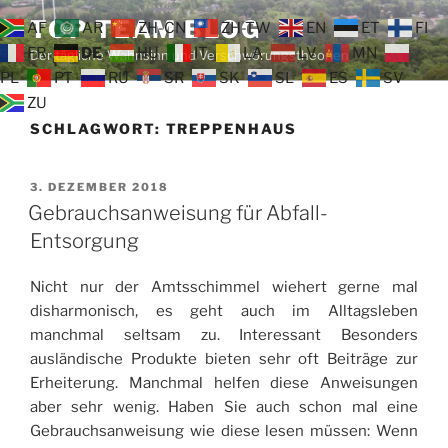
Zum
TOP TEAM BLOG
AF
AR
ZH-CN
ZH-TW
EN
ET
FI
Inhalt
FR
DE
HU
IT
LA
LV
MN
Der tägliche Wahnsinn und Verschwörungstheorien
springen
PL
PT
RU
SR
SK
SL
ES
SV
ZU
SCHLAGWORT:
TREPPENHAUS
VERÖFFENTLICHT
3. DEZEMBER 2018
AM
Gebrauchsanweisung für Abfall-
Entsorgung
Nicht nur der Amtsschimmel wiehert gerne mal
disharmonisch, es geht auch im Alltagsleben
manchmal seltsam zu. Interessant Besonders
ausländische Produkte bieten sehr oft Beiträge zur
Erheiterung. Manchmal helfen diese Anweisungen
aber sehr wenig. Haben Sie auch schon mal eine
Gebrauchsanweisung wie diese lesen müssen: Wenn