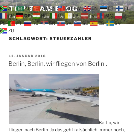
Zum
TOP TEAM BLOG
AF
AR
ZH-CN
ZH-TW
EN
ET
FI
Inhalt
FR
DE
HU
IT
LA
LV
MN
Der tägliche Wahnsinn und Verschwörungstheorien
springen
PL
PT
RU
SR
SK
SL
ES
SV
ZU
SCHLAGWORT:
STEUERZAHLER
VERÖFFENTLICHT
11. JANUAR 2018
AM
Berlin, Berlin, wir fliegen von Berlin…
Berlin, wir
fliegen nach Berlin. Ja das geht tatsächlich immer noch,