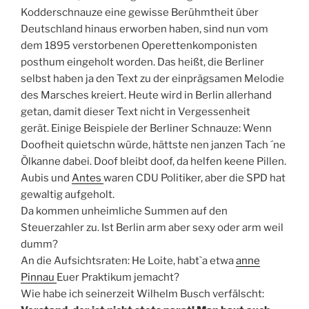
Kodderschnauze eine gewisse Berühmtheit über
Deutschland hinaus erworben haben, sind nun vom
dem 1895 verstorbenen Operettenkomponisten
posthum eingeholt worden. Das heißt, die Berliner
selbst haben ja den Text zu der einprägsamen Melodie
des Marsches kreiert. Heute wird in Berlin allerhand
getan, damit dieser Text nicht in Vergessenheit
gerät. Einige Beispiele der Berliner Schnauze: Wenn
Doofheit quietschn würde, hättste nen janzen Tach ´ne
Ölkanne dabei. Doof bleibt doof, da helfen keene Pillen.
Aubis und
Antes
waren CDU Politiker, aber die SPD hat
gewaltig aufgeholt.
Da kommen unheimliche Summen auf den
Steuerzahler zu. Ist Berlin arm aber sexy oder arm weil
dumm?
An die Aufsichtsraten: He Loite, habt`a etwa
anne
Pinnau
Euer Praktikum jemacht?
Wie habe ich seinerzeit Wilhelm Busch verfälscht: