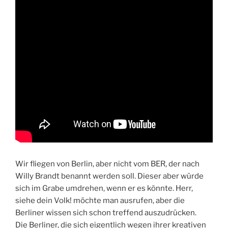
Wir fliegen von Berlin, aber nicht vom BER, der nach
Willy Brandt benannt werden soll. Dieser aber würde
sich im Grabe umdrehen, wenn er es könnte. Herr,
siehe dein Volk! möchte man ausrufen, aber die
Berliner wissen sich schon treffend auszudrücken.
Die Berliner, die sich eigentlich wegen ihrer kreativen