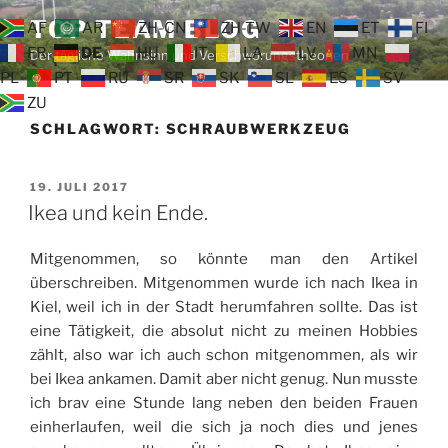
Zum
TOP TEAM BLOG
AF
AR
ZH-CN
ZH-TW
EN
ET
FI
Inhalt
FR
DE
HU
IT
LA
LV
MN
Der tägliche Wahnsinn und Verschwörungstheorien
springen
PL
PT
RU
SR
SK
SL
ES
SV
ZU
SCHLAGWORT:
SCHRAUBWERKZEUG
VERÖFFENTLICHT
19. JULI 2017
AM
Ikea und kein Ende.
Mitgenommen, so könnte man den Artikel
überschreiben. Mitgenommen wurde ich nach Ikea in
Kiel, weil ich in der Stadt herumfahren sollte. Das ist
eine Tätigkeit, die absolut nicht zu meinen Hobbies
zählt, also war ich auch schon mitgenommen, als wir
bei Ikea ankamen. Damit aber nicht genug. Nun musste
ich brav eine Stunde lang neben den beiden Frauen
einherlaufen, weil die sich ja noch dies und jenes