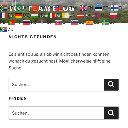
Zum
TOP TEAM BLOG
AF
AR
ZH-CN
ZH-TW
EN
ET
FI
Inhalt
FR
DE
HU
IT
LA
LV
MN
Der tägliche Wahnsinn und Verschwörungstheorien
springen
PL
PT
RU
SR
SK
SL
ES
SV
ZU
NICHTS GEFUNDEN
Es sieht so aus, als ob wir nicht das finden konnten,
wonach du gesucht hast. Möglicherweise hilft eine
Suche.
Suche
Suche
nach:
FINDEN
Suche
Suche
nach: