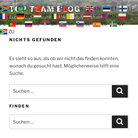
Zum
TOP TEAM BLOG
AF
AR
ZH-CN
ZH-TW
EN
ET
FI
Inhalt
FR
DE
HU
IT
LA
LV
MN
Der tägliche Wahnsinn und Verschwörungstheorien
springen
PL
PT
RU
SR
SK
SL
ES
SV
ZU
NICHTS GEFUNDEN
Es sieht so aus, als ob wir nicht das finden konnten,
wonach du gesucht hast. Möglicherweise hilft eine
Suche.
Suche
Suche
nach:
FINDEN
Suche
Suche
nach: