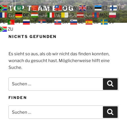
Zum
TOP TEAM BLOG
AF
AR
ZH-CN
ZH-TW
EN
ET
FI
Inhalt
FR
DE
HU
IT
LA
LV
MN
Der tägliche Wahnsinn und Verschwörungstheorien
springen
PL
PT
RU
SR
SK
SL
ES
SV
ZU
NICHTS GEFUNDEN
Es sieht so aus, als ob wir nicht das finden konnten,
wonach du gesucht hast. Möglicherweise hilft eine
Suche.
Suche
Suche
nach:
FINDEN
Suche
Suche
nach: