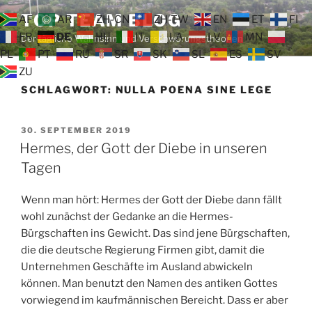
Zum
TOP TEAM BLOG
AF
AR
ZH-CN
ZH-TW
EN
ET
FI
Inhalt
FR
DE
HU
IT
LA
LV
MN
Der tägliche Wahnsinn und Verschwörungstheorien
springen
PL
PT
RU
SR
SK
SL
ES
SV
ZU
SCHLAGWORT:
NULLA POENA SINE LEGE
VERÖFFENTLICHT
30. SEPTEMBER 2019
AM
Hermes, der Gott der Diebe in unseren
Tagen
Wenn man hört: Hermes der Gott der Diebe dann fällt
wohl zunächst der Gedanke an die Hermes-
Bürgschaften ins Gewicht. Das sind jene Bürgschaften,
die die deutsche Regierung Firmen gibt, damit die
Unternehmen Geschäfte im Ausland abwickeln
können. Man benutzt den Namen des antiken Gottes
vorwiegend im kaufmännischen Bereicht. Dass er aber