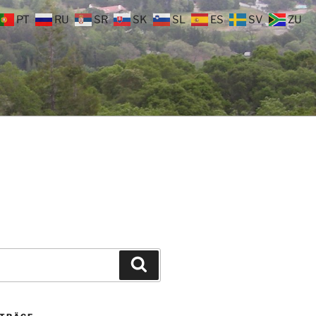
PT
RU
SR
SK
SL
ES
SV
ZU
Suchen