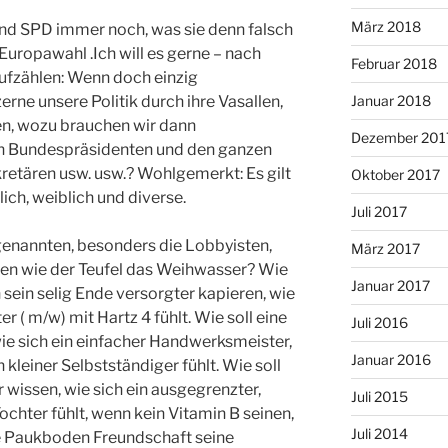
März 2018
nd SPD immer noch, was sie denn falsch
Europawahl .Ich will es gerne – nach
Februar 2018
ufzählen: Wenn doch einzig
ne unsere Politik durch ihre Vasallen,
Januar 2018
n, wozu brauchen wir dann
Dezember 201
n Bundespräsidenten und den ganzen
etären usw. usw.? Wohlgemerkt: Es gilt
Oktober 2017
ich, weiblich und diverse.
Juli 2017
genannten, besonders die Lobbyisten,
März 2017
ren wie der Teufel das Weihwasser? Wie
Januar 2017
n sein selig Ende versorgter kapieren, wie
er ( m/w) mit Hartz 4 fühlt. Wie soll eine
Juli 2016
e sich ein einfacher Handwerksmeister,
Januar 2016
n kleiner Selbstständiger fühlt. Wie soll
 wissen, wie sich ein ausgegrenzter,
Juli 2015
Tochter fühlt, wenn kein Vitamin B seinen,
Juli 2014
ne Paukboden Freundschaft seine