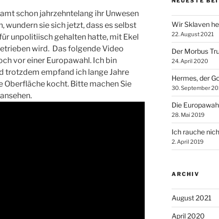
NEUESTE BE
mt schon jahrzehntelang ihr Unwesen
Wir Sklaven he
 wundern sie sich jetzt, dass es selbst
22. August 2021
ür unpolitiisch gehalten hatte, mit Ekel
n getrieben wird. Das folgende Video
Der Morbus Tr
ch vor einer Europawahl. Ich bin
24. April 2020
d trotzdem empfand ich lange Jahre
Hermes, der Go
ie Oberfläche kocht. Bitte machen Sie
30. September 20
h ansehen.
Die Europawah
28. Mai 2019
Ich rauche nich
2. April 2019
ARCHIV
August 2021
April 2020