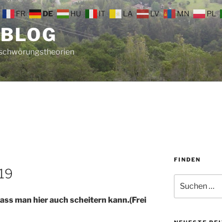
FR
DE
HU
IT
LA
LV
MN
PL
 BLOG
rschwörungstheorien
FINDEN
19
Suche
nach:
ass man hier auch scheitern kann.(Frei