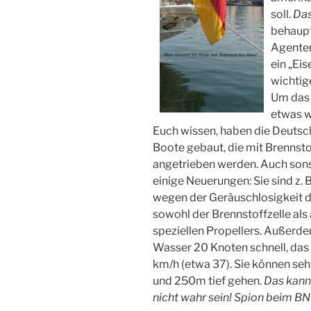
soll.
Das
behaupt
Agenten 
ein „Eis
wichtige
Um das 
etwas w
Euch wissen, haben die Deutsc
Boote gebaut, die mit Brennsto
angetrieben werden. Auch sons
einige Neuerungen: Sie sind z. 
wegen der Geräuschlosigkeit d
sowohl der Brennstoffzelle als
speziellen Propellers. Außerde
Wasser 20 Knoten schnell, das
km/h (etwa 37). Sie können seh
und 250m tief gehen.
Das kann
nicht wahr sein! Spion beim BN