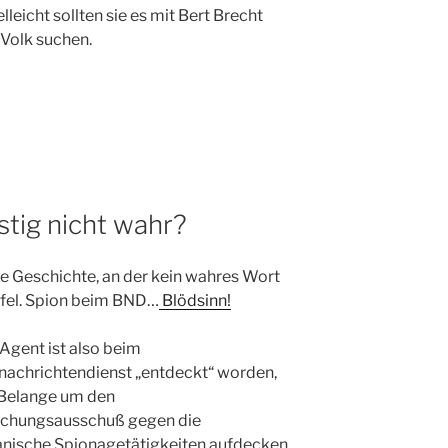
lleicht sollten sie es mit Bert Brecht
 Volk suchen.
stig nicht wahr?
ne Geschichte, an der kein wahres Wort
afel. Spion beim BND…
Blödsinn!
 Agent ist also beim
achrichtendienst „entdeckt“ worden,
 Belange um den
uchungsausschuß gegen die
nische Spionagetätigkeiten aufdecken