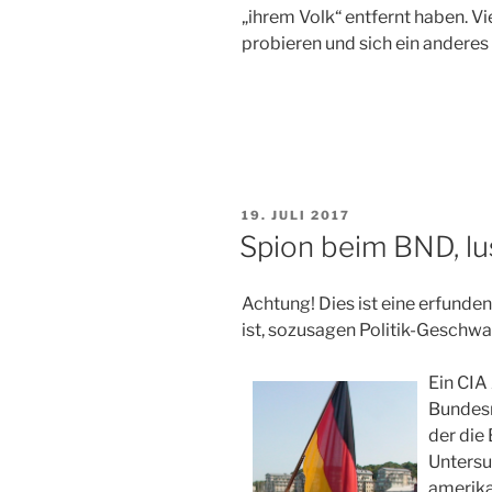
„ihrem Volk“ entfernt haben. Vie
probieren und sich ein anderes
VERÖFFENTLICHT
19. JULI 2017
AM
Spion beim BND, lu
Achtung! Dies ist eine erfunde
ist, sozusagen Politik-Geschw
Ein CIA
Bundesn
der die
Unters
amerika