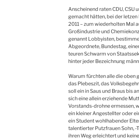
Anscheinend raten CDU, CSU u
gemacht hätten, bei der letzen 
2011 – zum wiederholten Mal a
Großindustrie und Chemiekonzer
genannt Lobbyisten, bestimme
Abgeordnete, Bundestag, eine
teuren Schwarm von Staatssekr
hinter jeder Bezeichnung männl
Warum fürchten alle die oben 
das Plebeszit, das Volksbegeh
soll ein in Saus und Braus bis a
sich eine allein erziehende Mutt
Vorstands-drohne ermessen, wi
ein kleiner Angestellter oder ei
ein Student wohlhabender Elter
talentierter Putzfrauen Sohn, -
ihren Weg erleichtert und kei