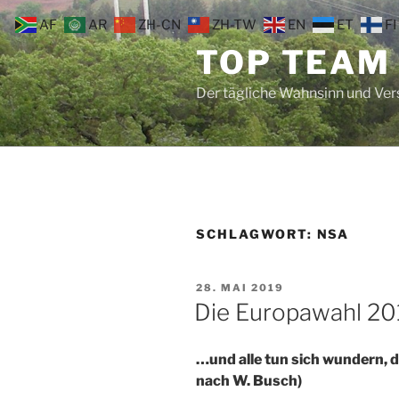
Zum
AF
AR
ZH-CN
ZH-TW
EN
ET
FI
Inhalt
TOP TEAM
springen
Der tägliche Wahnsinn und Ve
SCHLAGWORT:
NSA
VERÖFFENTLICHT
28. MAI 2019
AM
Die Europawahl 20
…und alle tun sich wundern, d
nach W. Busch)