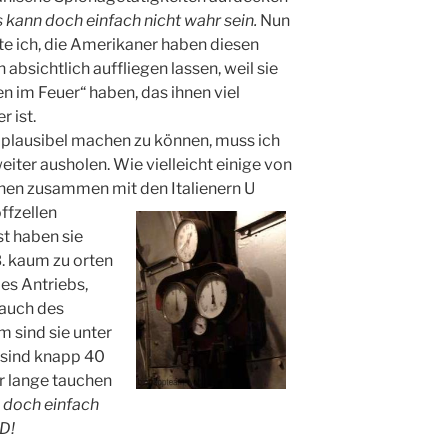
 kann doch einfach nicht wahr sein.
Nun
e ich, die Amerikaner haben diesen
absichtlich auffliegen lassen, weil sie
en im Feuer“ haben, das ihnen viel
r ist.
plausibel machen zu können, muss ich
eiter ausholen. Wie vielleicht einige von
hen zusammen mit den Italienern U
ffzellen
t haben sie
B. kaum zu orten
es Antriebs,
 auch des
m sind sie unter
 sind knapp 40
r lange tauchen
 doch einfach
D!