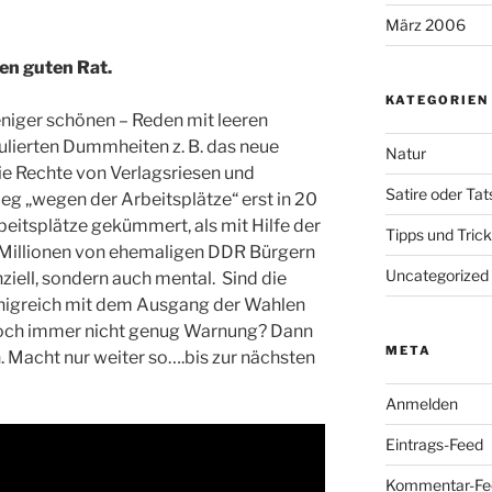
März 2006
en guten Rat.
KATEGORIEN
eniger schönen – Reden mit leeren
lierten Dummheiten z. B. das neue
Natur
die Rechte von Verlagsriesen und
Satire oder Ta
eg „wegen der Arbeitsplätze“ erst in 20
beitsplätze gekümmert, als mit Hilfe der
Tipps und Tric
Millionen von ehemaligen DDR Bürgern
Uncategorized
anziell, sondern auch mental. Sind die
önigreich mit dem Ausgang der Wahlen
noch immer nicht genug Warnung? Dann
META
n. Macht nur weiter so….bis zur nächsten
Anmelden
Eintrags-Feed
Kommentar-Fe