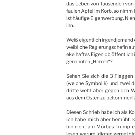
das Leben von Tausenden von M
faulen Apfel im Korb, so nimm i
ist häufige Eigenwerbung. Nie
ihn.
Weiß eigentlich irgendjemand der
weibliche Regierungschefin auf
ekelhaftes Eigenlob öffentlich 
genannten „Herren“?
Sehen Sie sich die 3 Flaggen
(welche Symbolik) und zwei d
dritte weht aber gegen den Wi
aus dem Osten zu bekommen!
Diesen Schrieb habe ich als Ko
Ich habe mich aber bemüht, k
bin nicht am Morbus Trump erk
lesen,
warum Idioten gerne Idi