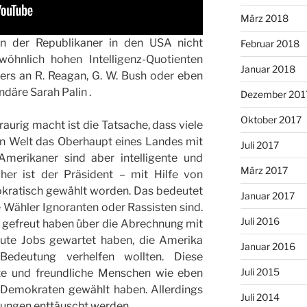
März 2018
en der Republikaner in den USA nicht
Februar 2018
wöhnlich hohen Intelligenz-Quotienten
Januar 2018
ers an R. Reagan, G. W. Bush oder eben
däre Sarah Palin .
Dezember 201
Oktober 2017
aurig macht ist die Tatsache, dass viele
en Welt das Oberhaupt eines Landes mit
Juli 2017
Amerikaner sind aber intelligente und
März 2017
her ist der Präsident – mit Hilfe von
okratisch gewählt worden. Das bedeutet
Januar 2017
ne Wähler Ignoranten oder Rassisten sind.
Juli 2016
ch gefreut haben über die Abrechnung mit
gute Jobs gewartet haben, die Amerika
Januar 2016
Bedeutung verhelfen wollten. Diese
Juli 2015
te und freundliche Menschen wie eben
e Demokraten gewählt haben. Allerdings
Juli 2014
nungen enttäuscht werden.