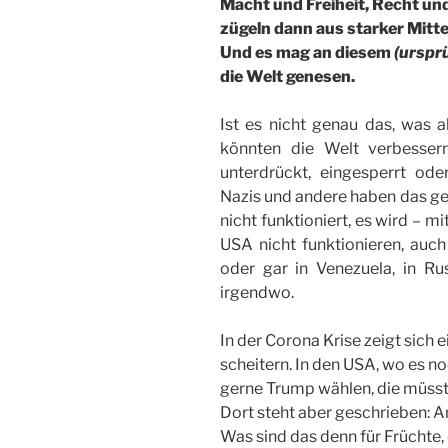
Macht und Freiheit, Recht und
zügeln dann aus starker Mitte
Und es mag an diesem
(urspr
die Welt genesen.
Ist es nicht genau das, was a
könnten die Welt verbesser
unterdrückt, eingesperrt ode
Nazis und andere haben das ger
nicht funktioniert, es wird – m
USA nicht funktionieren, auch 
oder gar in Venezuela, in Ru
irgendwo.
In der Corona Krise zeigt sich e
scheitern. In den USA, wo es no
gerne Trump wählen, die müsste
Dort steht aber geschrieben: An
Was sind das denn für Früchte,