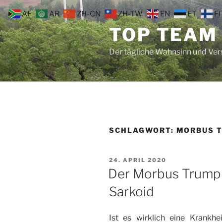
Zum
AF
AR
ZH-CN
ZH-TW
EN
ET
FI
Inhalt
TOP TEAM
springen
Der tägliche Wahnsinn und Ve
SCHLAGWORT:
MORBUS 
VERÖFFENTLICHT
24. APRIL 2020
AM
Der Morbus Trump
Sarkoid
Ist es wirklich eine Krank