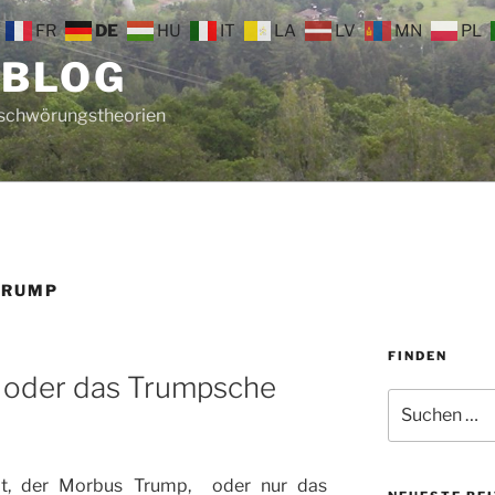
FR
DE
HU
IT
LA
LV
MN
PL
 BLOG
rschwörungstheorien
TRUMP
FINDEN
 oder das Trumpsche
Suche
nach:
heit, der Morbus Trump, oder nur das