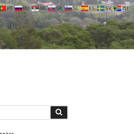
PT
RU
SR
SK
SL
ES
SV
ZU
Suchen