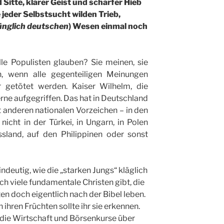
 Sitte, klarer Geist und scharfer Hieb
 jeder Selbstsucht wilden Trieb,
ünglich deutschen
) Wesen einmal noch
lle Populisten glauben? Sie meinen, sie
n, wenn alle gegenteiligen Meinungen
r getötet werden. Kaiser Wilhelm, die
ne aufgegriffen. Das hat in Deutschland
it anderen nationalen Vorzeichen – in den
nicht in der Türkei, in Ungarn, in Polen
ssland, auf den Philippinen oder sonst
indeutig, wie die „starken Jungs“ kläglich
ch viele fundamentale Christen gibt, die
n doch eigentlich nach der Bibel leben.
 ihren Früchten sollte ihr sie erkennen.
 die Wirtschaft und Börsenkurse über