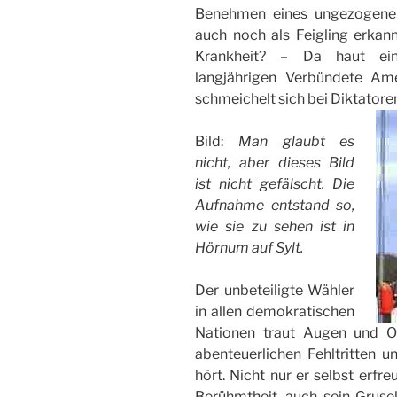
Benehmen eines ungezogenen
auch noch als Feigling erkan
Krankheit? – Da haut ein
langjährigen Verbündete Am
schmeichelt sich bei Diktatoren
Bild:
Man glaubt es
nicht, aber dieses Bild
ist nicht gefälscht. Die
Aufnahme entstand so,
wie sie zu sehen ist in
Hörnum auf Sylt.
Der unbeteiligte Wähler
in allen demokratischen
Nationen traut Augen und O
abenteuerlichen Fehltritten
hört. Nicht nur er selbst erfre
Berühmtheit, auch sein Grusel