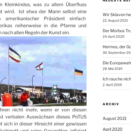
NEUESTE BE
 Kleinkindes, was zu allem Überfluss
nt wird. Ist etwa der Mann selbst eine
Wir Sklaven he
 amerikanischer Präsident einfach
22. August 2021
erikas reihenweise in die Pfanne und
Der Morbus Tr
 nach allen Regeln der Kunst ein.
24. April 2020
Hermes, der Go
30. September 20
Die Europawah
28. Mai 2019
Ich rauche nich
2. April 2019
ARCHIV
hren nicht mehr, wenn er von diesen
 und verbalen Auswüchsen dieses PoTUS
August 2021
ut sich in dieser Hinsicht einer gewissen
April 2020
kabinett und seine Gesandten, infiziert