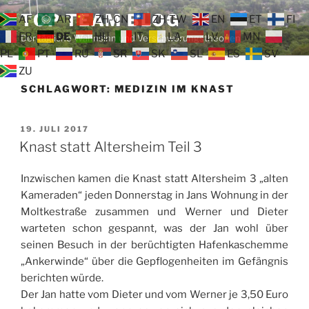
Zum
TOP TEAM BLOG
AF
AR
ZH-CN
ZH-TW
EN
ET
FI
Inhalt
FR
DE
HU
IT
LA
LV
MN
Der tägliche Wahnsinn und Verschwörungstheorien
springen
PL
PT
RU
SR
SK
SL
ES
SV
ZU
SCHLAGWORT:
MEDIZIN IM KNAST
VERÖFFENTLICHT
19. JULI 2017
AM
Knast statt Altersheim Teil 3
Inzwischen kamen die Knast statt Altersheim 3 „alten
Kameraden“ jeden Donnerstag in Jans Wohnung in der
Moltkestraße zusammen und Werner und Dieter
warteten schon gespannt, was der Jan wohl über
seinen Besuch in der berüchtigten Hafenkaschemme
„Ankerwinde“ über die Gepflogenheiten im Gefängnis
berichten würde.
Der Jan hatte vom Dieter und vom Werner je 3,50 Euro