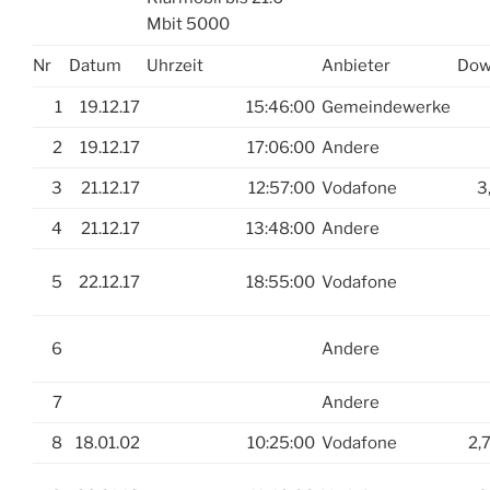
Mbit 5000
Nr
Datum
Uhrzeit
Anbieter
Do
1
19.12.17
15:46:00
Gemeindewerke
2
19.12.17
17:06:00
Andere
3
21.12.17
12:57:00
Vodafone
3
4
21.12.17
13:48:00
Andere
5
22.12.17
18:55:00
Vodafone
6
Andere
7
Andere
8
18.01.02
10:25:00
Vodafone
2,