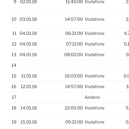
9
02.01.18
11:40:00
Vodafone
2
10
03.01.18
14:57:00
Vodafone
2
11
04.01.18
06:21:00
Vodafone
4,
12
04.01.18
07:11:00
Vodafone
0,
13
04.01.18
08:02:00
Vodafone
0
14
15
11.01.18
16:03:00
Vodafone
0,
16
12.01.18
14:57:00
Vodafone
3
17
Andere
18
14.01.18
22:05:00
Vodafone
5
19
15.01.18
09:21:00
Vodafone
0