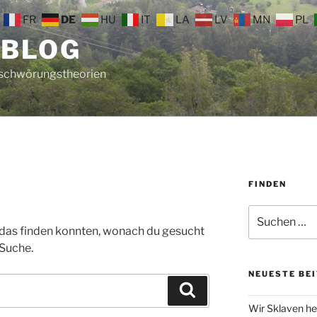
FR
DE
HU
IT
LA
LV
MN
PL
 BLOG
rschwörungstheorien
FINDEN
Suche
nach:
ht das finden konnten, wonach du gesucht
 Suche.
NEUESTE BE
Suchen
Wir Sklaven he