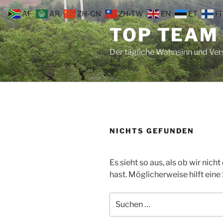
Zum
AF
AR
ZH-CN
ZH-TW
EN
ET
FI
Inhalt
TOP TEAM
springen
Der tägliche Wahnsinn und Ve
NICHTS GEFUNDEN
Es sieht so aus, als ob wir nic
hast. Möglicherweise hilft eine
Suche
nach: