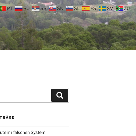
PT
RU
SR
SK
SL
ES
SV
ZU
Suchen
ITRÄGE
ute im falschen System