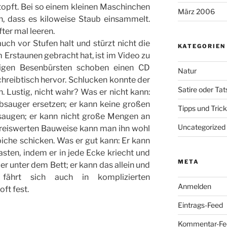
topft. Bei so einem kleinen Maschinchen
März 2006
, dass es kiloweise Staub einsammelt.
ter mal leeren.
ch vor Stufen halt und stürzt nicht die
KATEGORIEN
Erstaunen gebracht hat, ist im Video zu
figen Besenbürsten schoben einen CD
Natur
hreibtisch hervor. Schlucken konnte der
Satire oder Ta
n. Lustig, nicht wahr? Was er nicht kann:
bsauger ersetzen; er kann keine großen
Tipps und Tric
augen; er kann nicht große Mengen an
Uncategorized
reiswerten Bauweise kann man ihn wohl
piche schicken. Was er gut kann: Er kann
asten, indem er in jede Ecke kriecht und
META
r unter dem Bett; er kann das allein und
 fährt sich auch in komplizierten
Anmelden
ft fest.
Eintrags-Feed
Kommentar-Fe