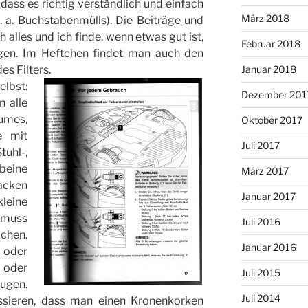
dass es richtig verständlich und einfach
März 2018
. a. Buchstabenmülls). Die Beiträge und
 alles und ich finde, wenn etwas gut ist,
Februar 2018
en. Im Heftchen findet man auch den
es Filters.
Januar 2018
lbst:
Dezember 201
n alle
umes,
Oktober 2017
e mit
Juli 2017
tuhl-,
beine
März 2017
packen
Januar 2017
eine
 muss
Juli 2016
chen.
Januar 2016
oder
 oder
Juli 2015
augen.
Juli 2014
ssieren, dass man einen Kronenkorken