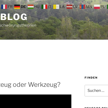
FR
DE
HU
IT
LA
LV
MN
PL
 BLOG
rschwörungstheorien
FINDEN
lzeug oder Werkzeug?
Suche
nach: