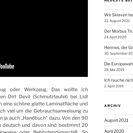
NEUESTE BE
Wir Sklaven he
22. August 2021
Der Morbus Tr
24. April 2020
Hermes, der Go
30. September 20
Die Europawah
28. Mai 2019
Ich rauche nich
2. April 2019
zeug oder Werkzeug. Das wollte ich
en Dirt Devil (Schmutzteufel) bei Lidl
ch eine schöne glatte Laminatfläche und
ARCHIV
mich viel um die Gebrauchsanweisung zu
 ja auch „Handbuch“ dazu. Von den 90
August 2021
en deutsch und davon sind bestimmt 20
April 2020
inweise oder Behördendünnschiß. So