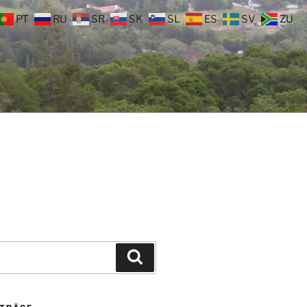
PT
RU
SR
SK
SL
ES
SV
ZU
Suchen