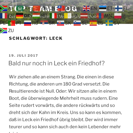
Zum
TOP TEAM BLOG
AF
AR
ZH-CN
ZH-TW
EN
ET
FI
Inhalt
FR
DE
HU
IT
LA
LV
MN
Der tägliche Wahnsinn und Verschwörungstheorien
springen
PL
PT
RU
SR
SK
SL
ES
SV
ZU
SCHLAGWORT:
LECK
VERÖFFENTLICHT
19. JULI 2017
AM
Bald nur noch in Leck ein Friedhof?
Wir ziehen alle an einem Strang. Die einen in diese
Richtung, die anderen um 180 Grad versetzt. Die
Resultierende ist Null. Oder: Wir sitzen alle in einem
Boot, die überwiegende Mehrheit muss rudern. Eine
Seite rudert vorwärts, die andere rückwärts und so
dreht sich der Kahn im Kreis. Uns so kann es kommen,
daß in Leck ein Friedhof übrig bleibt. Der wird immer
teurer und so kann sich auch den kein Lebender mehr