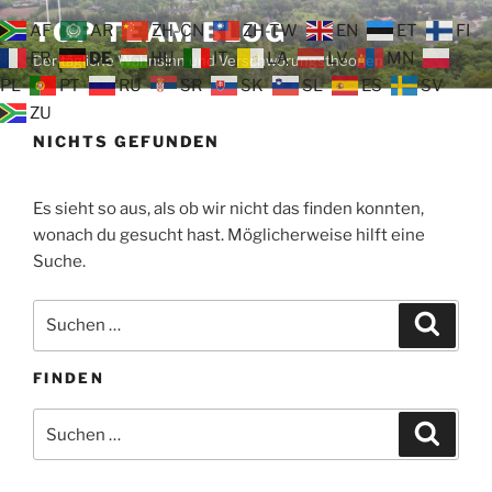
Zum
TOP TEAM BLOG
AF
AR
ZH-CN
ZH-TW
EN
ET
FI
Inhalt
FR
DE
HU
IT
LA
LV
MN
Der tägliche Wahnsinn und Verschwörungstheorien
springen
PL
PT
RU
SR
SK
SL
ES
SV
ZU
NICHTS GEFUNDEN
Es sieht so aus, als ob wir nicht das finden konnten,
wonach du gesucht hast. Möglicherweise hilft eine
Suche.
Suche
Suche
nach:
FINDEN
Suche
Suche
nach: