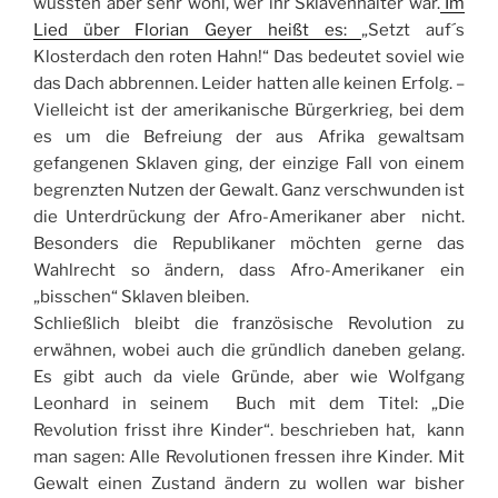
wussten aber sehr wohl, wer ihr Sklavenhalter war.
Im
Lied über Florian Geyer heißt es:
„Setzt auf´s
Klosterdach den roten Hahn!“ Das bedeutet soviel wie
das Dach abbrennen. Leider hatten alle keinen Erfolg. –
Vielleicht ist der amerikanische Bürgerkrieg, bei dem
es um die Befreiung der aus Afrika gewaltsam
gefangenen Sklaven ging, der einzige Fall von einem
begrenzten Nutzen der Gewalt. Ganz verschwunden ist
die Unterdrückung der Afro-Amerikaner aber nicht.
Besonders die Republikaner möchten gerne das
Wahlrecht so ändern, dass Afro-Amerikaner ein
„bisschen“ Sklaven bleiben.
Schließlich bleibt die französische Revolution zu
erwähnen, wobei auch die gründlich daneben gelang.
Es gibt auch da viele Gründe, aber wie Wolfgang
Leonhard in seinem Buch mit dem Titel: „Die
Revolution frisst ihre Kinder“. beschrieben hat, kann
man sagen: Alle Revolutionen fressen ihre Kinder. Mit
Gewalt einen Zustand ändern zu wollen war bisher