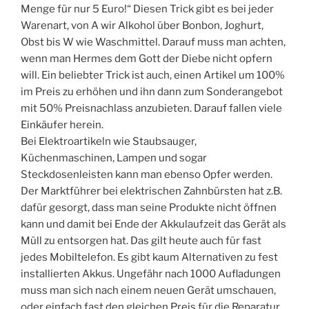
Menge für nur 5 Euro!“ Diesen Trick gibt es bei jeder
Warenart, von A wir Alkohol über Bonbon, Joghurt,
Obst bis W wie Waschmittel. Darauf muss man achten,
wenn man Hermes dem Gott der Diebe nicht opfern
will. Ein beliebter Trick ist auch, einen Artikel um 100%
im Preis zu erhöhen und ihn dann zum Sonderangebot
mit 50% Preisnachlass anzubieten. Darauf fallen viele
Einkäufer herein.
Bei Elektroartikeln wie Staubsauger,
Küchenmaschinen, Lampen und sogar
Steckdosenleisten kann man ebenso Opfer werden.
Der Marktführer bei elektrischen Zahnbürsten hat z.B.
dafür gesorgt, dass man seine Produkte nicht öffnen
kann und damit bei Ende der Akkulaufzeit das Gerät als
Müll zu entsorgen hat. Das gilt heute auch für fast
jedes Mobiltelefon. Es gibt kaum Alternativen zu fest
installierten Akkus. Ungefähr nach 1000 Aufladungen
muss man sich nach einem neuen Gerät umschauen,
oder einfach fast den gleichen Preis für die Reparatur