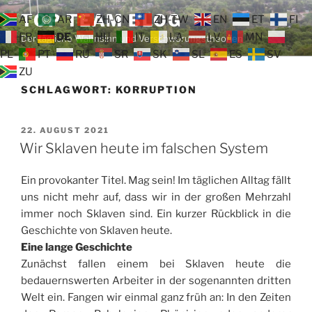
Zum
TOP TEAM BLOG
AF
AR
ZH-CN
ZH-TW
EN
ET
FI
Inhalt
FR
DE
HU
IT
LA
LV
MN
Der tägliche Wahnsinn und Verschwörungstheorien
springen
PL
PT
RU
SR
SK
SL
ES
SV
ZU
SCHLAGWORT:
KORRUPTION
VERÖFFENTLICHT
22. AUGUST 2021
AM
Wir Sklaven heute im falschen System
Ein provokanter Titel. Mag sein! Im täglichen Alltag fällt
uns nicht mehr auf, dass wir in der großen Mehrzahl
immer noch Sklaven sind. Ein kurzer Rückblick in die
Geschichte von Sklaven heute.
Eine lange Geschichte
Zunächst fallen einem bei Sklaven heute die
bedauernswerten Arbeiter in der sogenannten dritten
Welt ein. Fangen wir einmal ganz früh an: In den Zeiten