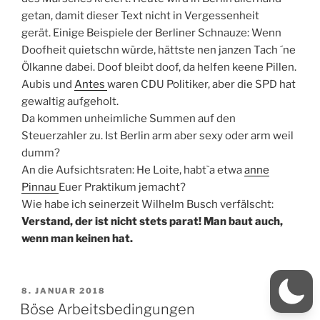
getan, damit dieser Text nicht in Vergessenheit
gerät. Einige Beispiele der Berliner Schnauze: Wenn
Doofheit quietschn würde, hättste nen janzen Tach ´ne
Ölkanne dabei. Doof bleibt doof, da helfen keene Pillen.
Aubis und
Antes
waren CDU Politiker, aber die SPD hat
gewaltig aufgeholt.
Da kommen unheimliche Summen auf den
Steuerzahler zu. Ist Berlin arm aber sexy oder arm weil
dumm?
An die Aufsichtsraten: He Loite, habt`a etwa
anne
Pinnau
Euer Praktikum jemacht?
Wie habe ich seinerzeit Wilhelm Busch verfälscht:
Verstand, der ist nicht stets parat! Man baut auch,
wenn man keinen hat.
VERÖFFENTLICHT
8. JANUAR 2018
AM
Böse Arbeitsbedingungen