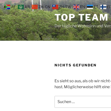
Zum
AF
AR
ZH-CN
ZH-TW
EN
ET
FI
Inhalt
TOP TEAM
springen
Der tägliche Wahnsinn und Ve
NICHTS GEFUNDEN
Es sieht so aus, als ob wir nic
hast. Möglicherweise hilft eine
Suche
nach: