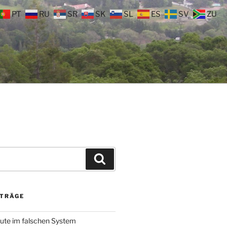
PT
RU
SR
SK
SL
ES
SV
ZU
Suchen
ITRÄGE
ute im falschen System