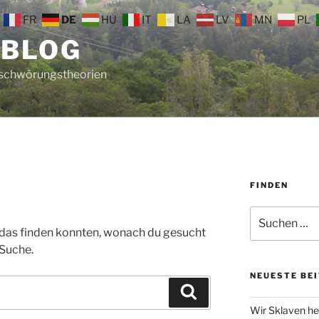
FR
DE
HU
IT
LA
LV
MN
PL
 BLOG
rschwörungstheorien
FINDEN
Suche
nach:
ht das finden konnten, wonach du gesucht
 Suche.
NEUESTE BE
Suchen
Wir Sklaven he