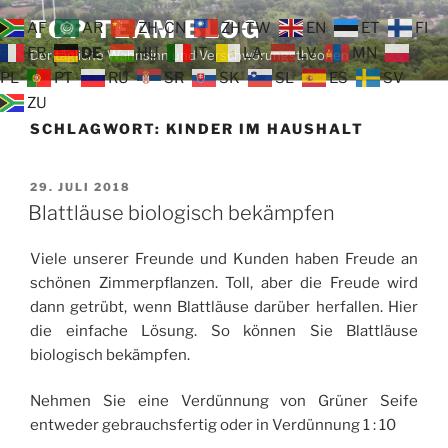
Zum
TOP TEAM BLOG
AF
AR
ZH-CN
ZH-TW
EN
ET
FI
Inhalt
FR
DE
HU
IT
LA
LV
MN
Der tägliche Wahnsinn und Verschwörungstheorien
springen
PL
PT
RU
SR
SK
SL
ES
SV
ZU
SCHLAGWORT:
KINDER IM HAUSHALT
VERÖFFENTLICHT
29. JULI 2018
AM
Blattläuse biologisch bekämpfen
Viele unserer Freunde und Kunden haben Freude an
schönen Zimmerpflanzen. Toll, aber die Freude wird
dann getrübt, wenn Blattläuse darüber herfallen. Hier
die einfache Lösung. So können Sie Blattläuse
biologisch bekämpfen.
Nehmen Sie eine Verdünnung von Grüner Seife
entweder gebrauchsfertig oder in Verdünnung 1 : 10