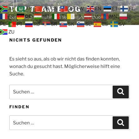
Zum
TOP TEAM BLOG
AF
AR
ZH-CN
ZH-TW
EN
ET
FI
Inhalt
FR
DE
HU
IT
LA
LV
MN
Der tägliche Wahnsinn und Verschwörungstheorien
springen
PL
PT
RU
SR
SK
SL
ES
SV
ZU
NICHTS GEFUNDEN
Es sieht so aus, als ob wir nicht das finden konnten,
wonach du gesucht hast. Möglicherweise hilft eine
Suche.
Suche
Suche
nach:
FINDEN
Suche
Suche
nach: