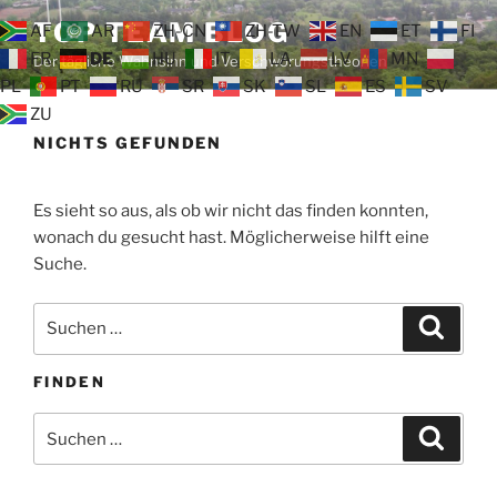
Zum
TOP TEAM BLOG
AF
AR
ZH-CN
ZH-TW
EN
ET
FI
Inhalt
FR
DE
HU
IT
LA
LV
MN
Der tägliche Wahnsinn und Verschwörungstheorien
springen
PL
PT
RU
SR
SK
SL
ES
SV
ZU
NICHTS GEFUNDEN
Es sieht so aus, als ob wir nicht das finden konnten,
wonach du gesucht hast. Möglicherweise hilft eine
Suche.
Suche
Suche
nach:
FINDEN
Suche
Suche
nach: