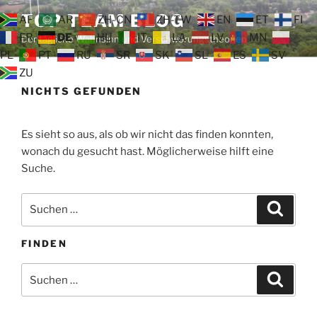
Zum
TOP TEAM BLOG
AF
AR
ZH-CN
ZH-TW
EN
ET
FI
Inhalt
FR
DE
HU
IT
LA
LV
MN
Der tägliche Wahnsinn und Verschwörungstheorien
springen
PL
PT
RU
SR
SK
SL
ES
SV
ZU
NICHTS GEFUNDEN
Es sieht so aus, als ob wir nicht das finden konnten,
wonach du gesucht hast. Möglicherweise hilft eine
Suche.
Suche
Suche
nach:
FINDEN
Suche
Suche
nach: