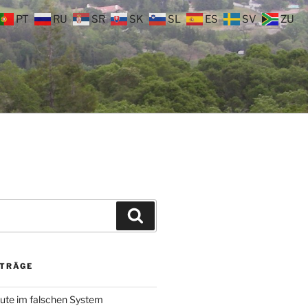
PT
RU
SR
SK
SL
ES
SV
ZU
Suchen
ITRÄGE
ute im falschen System