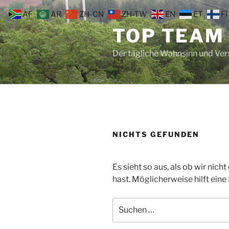
Zum
AF
AR
ZH-CN
ZH-TW
EN
ET
FI
Inhalt
TOP TEAM
springen
Der tägliche Wahnsinn und Ve
NICHTS GEFUNDEN
Es sieht so aus, als ob wir nic
hast. Möglicherweise hilft eine
Suche
nach: