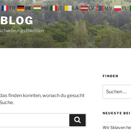
FR
DE
HU
IT
LA
LV
MN
PL
 BLOG
rschwörungstheorien
FINDEN
Suche
nach:
ht das finden konnten, wonach du gesucht
 Suche.
NEUESTE BE
Suchen
Wir Sklaven he