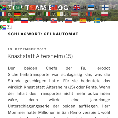
Zum
TOP TEAM BLOG
AF
AR
ZH-CN
ZH-TW
EN
ET
FI
Inhalt
FR
DE
HU
IT
LA
LV
MN
Der tägliche Wahnsinn und Verschwörungstheorien
springen
PL
PT
RU
SR
SK
SL
ES
SV
ZU
SCHLAGWORT:
GELDAUTOMAT
VERÖFFENTLICHT
19. DEZEMBER 2017
AM
Knast statt Altersheim (15)
Den beiden Chefs der Fa. Herodot
Sicherheitstransporte war schlagartig klar, was die
Stunde geschlagen hatte. Für sie bedeutete das
wirklich Knast statt Altersheim (15) oder Rente. Wenn
der Inhalt des Transportes nicht mehr aufzufinden
wäre, dann würde eine jahrelange
Unterschlagungsserie der beiden auffliegen. Herr
Mommer hatte Millionen in San Remo verspielt, wohl