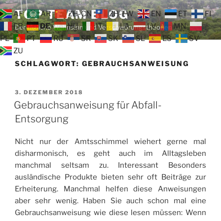
Zum
TOP TEAM BLOG
AF
AR
ZH-CN
ZH-TW
EN
ET
FI
Inhalt
FR
DE
HU
IT
LA
LV
MN
Der tägliche Wahnsinn und Verschwörungstheorien
springen
PL
PT
RU
SR
SK
SL
ES
SV
ZU
SCHLAGWORT:
GEBRAUCHSANWEISUNG
VERÖFFENTLICHT
3. DEZEMBER 2018
AM
Gebrauchsanweisung für Abfall-
Entsorgung
Nicht nur der Amtsschimmel wiehert gerne mal
disharmonisch, es geht auch im Alltagsleben
manchmal seltsam zu. Interessant Besonders
ausländische Produkte bieten sehr oft Beiträge zur
Erheiterung. Manchmal helfen diese Anweisungen
aber sehr wenig. Haben Sie auch schon mal eine
Gebrauchsanweisung wie diese lesen müssen: Wenn