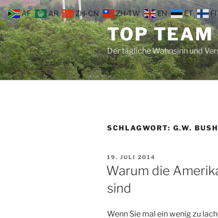
Zum
AF
AR
ZH-CN
ZH-TW
EN
ET
FI
Inhalt
TOP TEAM
springen
Der tägliche Wahnsinn und Ve
SCHLAGWORT:
G.W. BUSH
VERÖFFENTLICHT
19. JULI 2014
AM
Warum die Amerikan
sind
Wenn Sie mal ein wenig zu lac