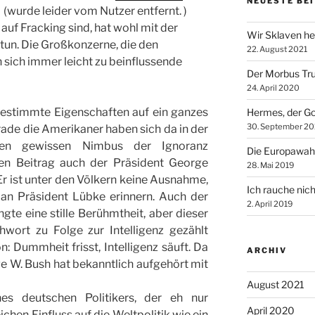
NEUESTE BE
(wurde leider vom Nutzer entfernt. )
uf Fracking sind, hat wohl mit der
Wir Sklaven he
 tun. Die Großkonzerne, die den
22. August 2021
 sich immer leicht zu beinflussende
Der Morbus Tr
24. April 2020
 bestimmte Eigenschaften auf ein ganzes
Hermes, der Go
30. September 20
rade die Amerikaner haben sich da in der
inen gewissen Nimbus der Ignoranz
Die Europawah
en Beitrag auch der Präsident George
28. Mai 2019
r ist unter den Völkern keine Ausnahme,
Ich rauche nich
 an Präsident Lübke erinnern. Auch der
2. April 2019
ngte eine stille Berühmtheit, aber dieser
wort zu Folge zur Intelligenz gezählt
: Dummheit frisst, Intelligenz säuft. Da
ARCHIV
e W. Bush hat bekanntlich aufgehört mit
August 2021
es deutschen Politikers, der eh nur
April 2020
eichen Einfluss auf die Weltpolitik wie ein