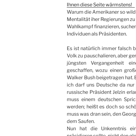
Ihnen diese Seite wärmstens!
Warum die Amerikaner so wild a
Mentalität iher Regierungen zu
Wahlkampf finanzieren, suchen
Individuen als Präsidenten.
Es ist natürlich immer falsch
Volk zu pauschalieren, aber ge
jüngsten Vergangenheit e
geschaffen, wozu einen groß
Walker Bush beigetragen hat. E
ich darf uns Deutsche da nur
russische Präsident Jelzin erla
muss einem deutschen Sprich
werden; heißt es doch so schön
muss was dran sein, den Georg
dem Saufen.
Nun hat die Unkenntnis ein
präsidieren sollte, nicht den gl