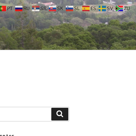
PT
RU
SR
SK
SL
ES
SV
ZU
Suchen