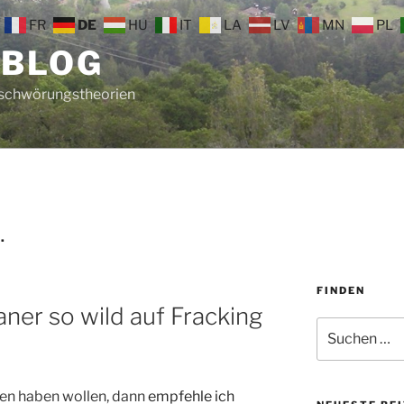
FR
DE
HU
IT
LA
LV
MN
PL
 BLOG
rschwörungstheorien
.
FINDEN
er so wild auf Fracking
Suche
nach:
hen haben wollen, dann
empfehle ich