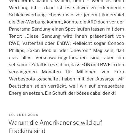
Werbeetats kaum bezahlen, denn – wenn es denn
Werbung ist – dann ist es schwer zu erkennende
Schleichwerbung. Ebenso wie vor jedem Länderspiel
die Bier-Werbung kommt, könnte die ARD doch vor der
Panorama Sendung einen Spot laufen lassen mit dem
Tenor: „Diese Sendung wird Ihnen präsentiert von
RWE, Vattenfall oder EnBW; vielleicht sogar Conoco
Phillips, Exxon Mobile oder Chevron.“ Mag sein, daß
dies alles Verschwörungstheorien sind, aber ein
seltsamer Zufall ist es schon, dass EON und RWE in den
vergangenen Monaten für Millionen von Euro
Werbespots geschaltet haben mit der Aussage, wir
Deutschen seien verrückt, weil wir auf erneuerbare
Energien setzen. Ein Schuft, der böses dabei denkt!
VERÖFFENTLICHT
19. JULI 2014
AM
Warum die Amerikaner so wild auf
Fracking sind