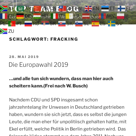
Zum
TOP TEAM BLOG
AF
AR
ZH-CN
ZH-TW
EN
ET
FI
Inhalt
FR
DE
HU
IT
LA
LV
MN
Der tägliche Wahnsinn und Verschwörungstheorien
springen
PL
PT
RU
SR
SK
SL
ES
SV
ZU
SCHLAGWORT:
FRACKING
VERÖFFENTLICHT
28. MAI 2019
AM
Die Europawahl 2019
…und alle tun sich wundern, dass man hier auch
scheitern kann.(Frei nach W. Busch)
Nachdem CDU und SPD insgesamt schon
jahrzehntelang ihr Unwesen in Deutschland getrieben
haben, wundern sie sich jetzt, dass es selbst die jungen
Leute, die man eher für unpolitiisch gehalten hatte, mit
Ekel erfüllt, welche Politik in Berlin getrieben wird. Das