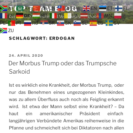
Zum
TOP TEAM BLOG
AF
AR
ZH-CN
ZH-TW
EN
ET
FI
Inhalt
FR
DE
HU
IT
LA
LV
MN
Der tägliche Wahnsinn und Verschwörungstheorien
springen
PL
PT
RU
SR
SK
SL
ES
SV
ZU
SCHLAGWORT:
ERDOGAN
VERÖFFENTLICHT
24. APRIL 2020
AM
Der Morbus Trump oder das Trumpsche
Sarkoid
Ist es wirklich eine Krankheit, der Morbus Trump, oder
nur das Benehmen eines ungezogenen Kleinkindes,
was zu allem Überfluss auch noch als Feigling erkannt
wird. Ist etwa der Mann selbst eine Krankheit? – Da
haut ein amerikanischer Präsident einfach
langjährigen Verbündete Amerikas reihenweise in die
Pfanne und schmeichelt sich bei Diktatoren nach allen