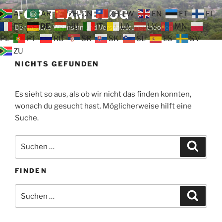
Zum
TOP TEAM BLOG
AF
AR
ZH-CN
ZH-TW
EN
ET
FI
Inhalt
FR
DE
HU
IT
LA
LV
MN
Der tägliche Wahnsinn und Verschwörungstheorien
springen
PL
PT
RU
SR
SK
SL
ES
SV
ZU
NICHTS GEFUNDEN
Es sieht so aus, als ob wir nicht das finden konnten,
wonach du gesucht hast. Möglicherweise hilft eine
Suche.
Suche
Suche
nach:
FINDEN
Suche
Suche
nach: