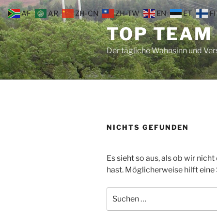
Zum
AF
AR
ZH-CN
ZH-TW
EN
ET
FI
Inhalt
TOP TEAM
springen
Der tägliche Wahnsinn und Ve
NICHTS GEFUNDEN
Es sieht so aus, als ob wir nic
hast. Möglicherweise hilft eine
Suche
nach: