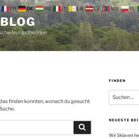
FR
DE
HU
IT
LA
LV
MN
PL
 BLOG
rschwörungstheorien
FINDEN
Suche
nach:
ht das finden konnten, wonach du gesucht
 Suche.
NEUESTE BE
Suchen
Wir Sklaven he