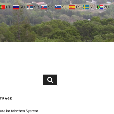
PT
RU
SR
SK
SL
ES
SV
ZU
Suchen
ITRÄGE
ute im falschen System