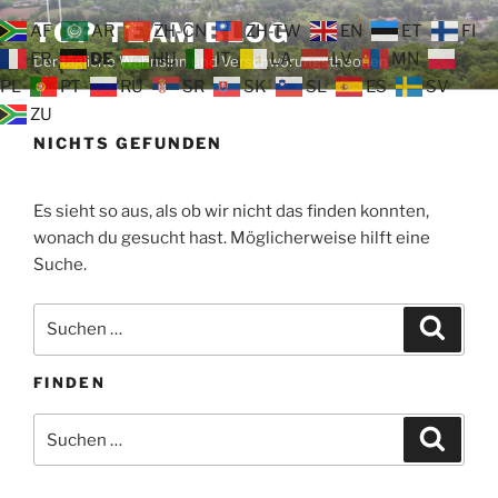
Zum
TOP TEAM BLOG
AF
AR
ZH-CN
ZH-TW
EN
ET
FI
Inhalt
FR
DE
HU
IT
LA
LV
MN
Der tägliche Wahnsinn und Verschwörungstheorien
springen
PL
PT
RU
SR
SK
SL
ES
SV
ZU
NICHTS GEFUNDEN
Es sieht so aus, als ob wir nicht das finden konnten,
wonach du gesucht hast. Möglicherweise hilft eine
Suche.
Suche
Suche
nach:
FINDEN
Suche
Suche
nach: