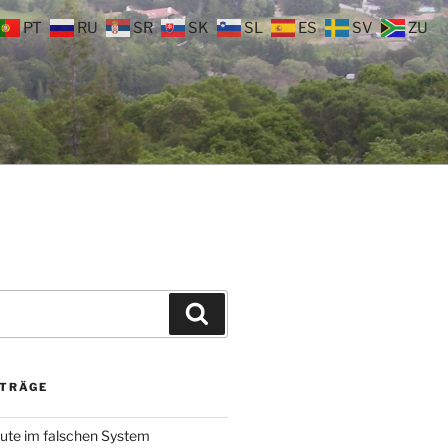
PT
RU
SR
SK
SL
ES
SV
ZU
Suchen
ITRÄGE
ute im falschen System