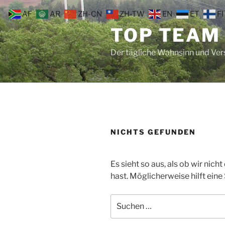
Zum
AF
AR
ZH-CN
ZH-TW
EN
ET
FI
Inhalt
TOP TEAM
springen
Der tägliche Wahnsinn und Ve
NICHTS GEFUNDEN
Es sieht so aus, als ob wir nic
hast. Möglicherweise hilft eine
Suche
nach: