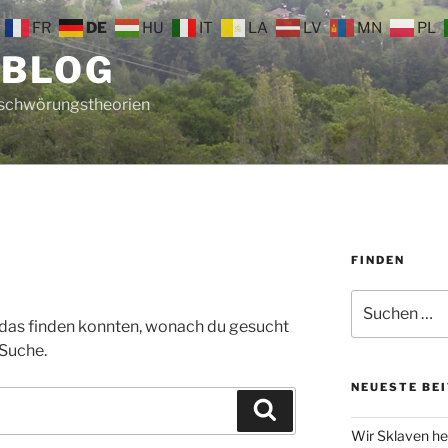
FR
DE
HU
IT
LA
LV
MN
PL
 BLOG
rschwörungstheorien
FINDEN
Suche
nach:
ht das finden konnten, wonach du gesucht
 Suche.
NEUESTE BE
Suchen
Wir Sklaven he